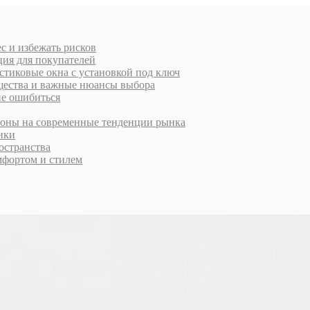
с и избежать рисков
ция для покупателей
стиковые окна с установкой под ключ
ущества и важные нюансы выбора
не ошибиться
ороны на современные тенденции рынка
тики
остранства
фортом и стилем