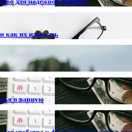
дство для надёжной защиты
и как их избежать
елья в ванную
для удобства и функциональности в ва