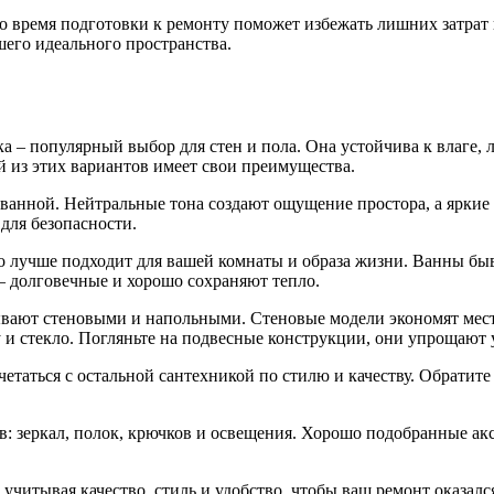
 время подготовки к ремонту поможет избежать лишних затрат и
шего идеального пространства.
а – популярный выбор для стен и пола. Она устойчива к влаге, л
 из этих вариантов имеет свои преимущества.
ванной. Нейтральные тона создают ощущение простора, а яркие
для безопасности.
о лучше подходит для вашей комнаты и образа жизни. Ванны бы
 – долговечные и хорошо сохраняют тепло.
ывают стеновыми и напольными. Стеновые модели экономят мест
 и стекло. Погляньте на подвесные конструкции, они упрощают 
четаться с остальной сантехникой по стилю и качеству. Обратит
: зеркал, полок, крючков и освещения. Хорошо подобранные а
 учитывая качество, стиль и удобство, чтобы ваш ремонт оказалс