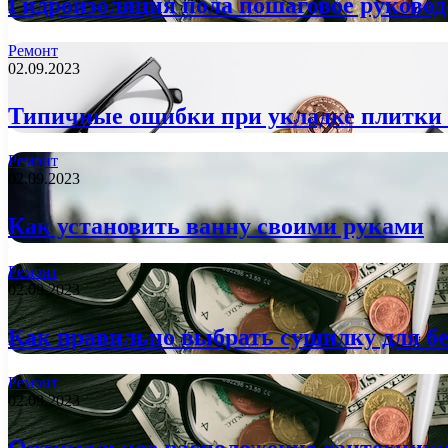
Гидроизоляция пола пошаговое руково
Ремонт
02.09.2023
Типичные ошибки при укладке плитки 
Ремонт
02.09.2023
Как установить ванну своими руками
Ремонт
02.09.2023
Как правильно выбрать сушилку для б
Ремонт
02.09.2023
Оптимальное расположение сантехники 