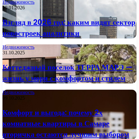
Недвижимость
10.01.2026
Взгляд в 2026 год: каким видят сектор
новостроек аналитики
Недвижимость
31.10.2025
Коттеджный поселок ТЕРРА МАРЭ —
жизнь у моря с комфортом и стилем
Недвижимость
09.10.2025
Комфорт и выгода: почему 2х
комнатные квартиры в Самаре
вторичка остаются лучшим выбором