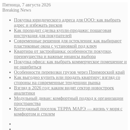
Пятница, 7 августа 2026
Breaking News
Покупка юридического адреса для ООО: как выбрать
адрес и избежать рисков
Как проходит сделка купли-продажи: пошаговая
инструкция для покупателей
Современные решения для остекления: как выбирают
пластиковые окна с установкой под ключ
Квартира от застройщика: особенности покупки,
преимущества и важные нюансы выбора
Покупка офиса: как выбрать коммерческое помещение и
не ошибиться
Особенности перевозки грузов через Приморский край
Как выгодно купить или продать квартиру: взгляд со
стороны на современные тенденции рынка
Взгляд в 2026 год: каким видят сектор новостроек
аналитики
Модульный диван: комфортный подход к организации
пространства
Коттеджный поселок ТЕРРА МАРЭ — жизнь у моря с
комфортом и стилем
Sidebar
Случайная