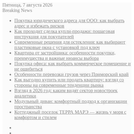
Пятница, 7 августа 2026
Breaking News
Покупка юридического адреса для ООО: как выбрать
адрес и избежать рисков
Как проходит сделка купли-продажи: пошаговая
инструкция для покупателей
Современные решения для остекления: как выбирают
пластиковые окна с установкой под ключ
Квартира от застройщика: особенности покупки,
преимущества и важные нюансы выбора
Покупка офиса: как выбрать коммерческое помещение и
не ошибиться
Особенности перевозки грузов через Приморский край
Как выгодно купить или продать квартиру: взгляд со
стороны на современные тенденции рынка
Взгляд в 2026 год: каким видят сектор новостроек
аналитики
Модульный диван: комфортный подход к организации
пространства
Коттеджный поселок ТЕРРА МАРЭ — жизнь у моря с
комфортом и стилем
Sidebar
Случайная