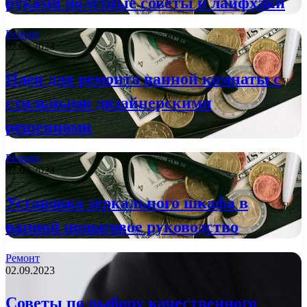
руками полезные советы и лайфхаки
Ремонт
02.09.2023
Идеи для ремонта ванной комнаты с
стильными дизайнерскими
решениями
Ремонт
02.09.2023
Установка зеркального шкафа в
ванной пошаговое руководство
Ремонт
02.09.2023
Советы по выбору качественного