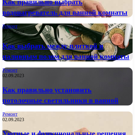
Как правильно выбрать
водонагреватель для ванной комнаты
Ремонт
02.09.2023
Как выбрать между плиткой и
наливным полом для ванной комнаты
Ремонт
02.09.2023
Как правильно установить
потолочные светильники в ванной
Ремонт
02.09.2023
Уютные и функциональные решения