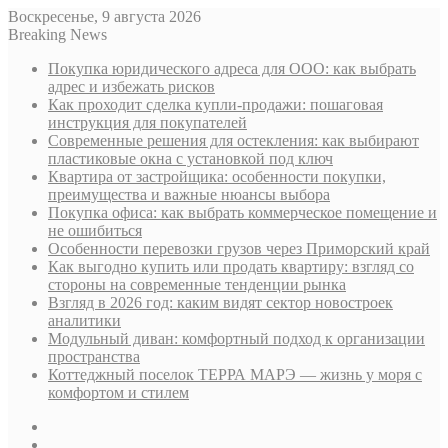
Воскресенье, 9 августа 2026
Breaking News
Покупка юридического адреса для ООО: как выбрать
адрес и избежать рисков
Как проходит сделка купли-продажи: пошаговая
инструкция для покупателей
Современные решения для остекления: как выбирают
пластиковые окна с установкой под ключ
Квартира от застройщика: особенности покупки,
преимущества и важные нюансы выбора
Покупка офиса: как выбрать коммерческое помещение и
не ошибиться
Особенности перевозки грузов через Приморский край
Как выгодно купить или продать квартиру: взгляд со
стороны на современные тенденции рынка
Взгляд в 2026 год: каким видят сектор новостроек
аналитики
Модульный диван: комфортный подход к организации
пространства
Коттеджный поселок ТЕРРА МАРЭ — жизнь у моря с
комфортом и стилем
Sidebar
Случайная