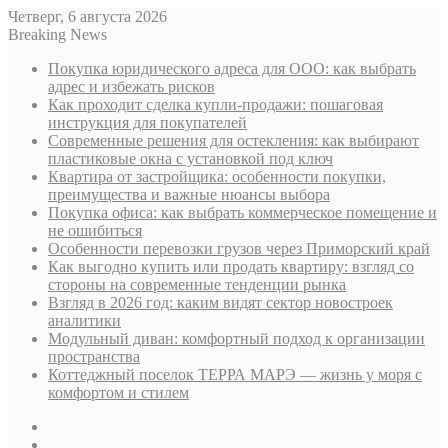
Четверг, 6 августа 2026
Breaking News
Покупка юридического адреса для ООО: как выбрать
адрес и избежать рисков
Как проходит сделка купли-продажи: пошаговая
инструкция для покупателей
Современные решения для остекления: как выбирают
пластиковые окна с установкой под ключ
Квартира от застройщика: особенности покупки,
преимущества и важные нюансы выбора
Покупка офиса: как выбрать коммерческое помещение и
не ошибиться
Особенности перевозки грузов через Приморский край
Как выгодно купить или продать квартиру: взгляд со
стороны на современные тенденции рынка
Взгляд в 2026 год: каким видят сектор новостроек
аналитики
Модульный диван: комфортный подход к организации
пространства
Коттеджный поселок ТЕРРА МАРЭ — жизнь у моря с
комфортом и стилем
Sidebar
Случайная