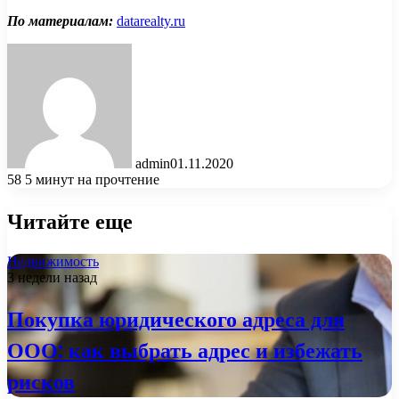
По материалам:
datarealty.ru
admin
01.11.2020
58
5 минут на прочтение
Читайте еще
Недвижимость
3 недели назад
Покупка юридического адреса для
ООО: как выбрать адрес и избежать
рисков