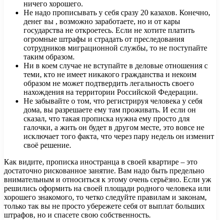
ничего хорошего.
Не надо прописывать у себя сразу 20 казахов. Конечно,
денег вы , возможно заработаете, но и от кары
государства не откроетесь. Если не хотите платить
огромные штрафы и страдать от преследования
сотрудников миграционной службы, то не поступайте
таким образом.
Ни в коем случае не вступайте в деловые отношения с
теми, кто не имеет никакого гражданства и некоим
образом не может подтвердить легальность своего
нахождения на территории Российской Федерации.
Не забывайте о том, что регистрируя человека у себя
дома, вы разрешаете ему там проживать. И если он
сказал, что такая прописка нужна ему просто для
галочки, а жить он будет в другом месте, это вовсе не
исключает того факта, что через пару недель он изменит
своё решение.
Как видите, прописка иностранца в своей квартире – это
достаточно рискованное занятие. Вам надо быть предельно
внимательным и относиться к этому очень серьёзно. Если уж
решились оформить на своей площади родного человека или
хорошего знакомого, то четко следуйте правилам и законам,
только так вы не просто убережете себя от выплат больших
штрафов, но и спасете свою собственность.