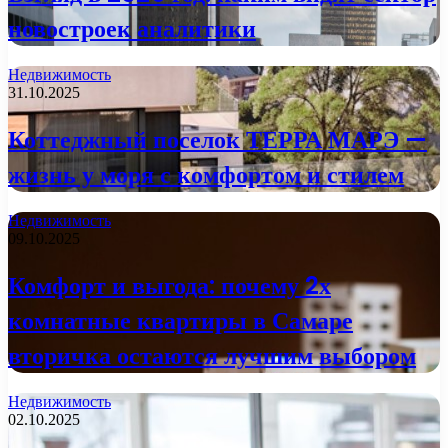
новостроек аналитики
Недвижимость
31.10.2025
Коттеджный поселок ТЕРРА МАРЭ —
жизнь у моря с комфортом и стилем
Недвижимость
09.10.2025
Комфорт и выгода: почему 2х
комнатные квартиры в Самаре
вторичка остаются лучшим выбором
Недвижимость
02.10.2025