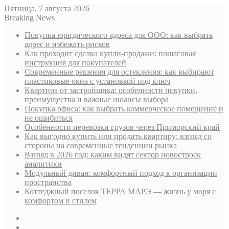
Пятница, 7 августа 2026
Breaking News
Покупка юридического адреса для ООО: как выбрать
адрес и избежать рисков
Как проходит сделка купли-продажи: пошаговая
инструкция для покупателей
Современные решения для остекления: как выбирают
пластиковые окна с установкой под ключ
Квартира от застройщика: особенности покупки,
преимущества и важные нюансы выбора
Покупка офиса: как выбрать коммерческое помещение и
не ошибиться
Особенности перевозки грузов через Приморский край
Как выгодно купить или продать квартиру: взгляд со
стороны на современные тенденции рынка
Взгляд в 2026 год: каким видят сектор новостроек
аналитики
Модульный диван: комфортный подход к организации
пространства
Коттеджный поселок ТЕРРА МАРЭ — жизнь у моря с
комфортом и стилем
Sidebar
Случайная