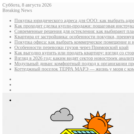
Суббота, 8 августа 2026
Breaking News
Покупка юридического адреса для ООО: как выбрать адре
Как проходит сделка купли-продажи: пошаговая инструк
Современные решения для остекления: как выбирают пла
Квартира от застройщика: особенности покупки, преим
Покупка офиса: как выбрать коммерческое помещение и 
Особенности перевозки грузов через Приморский край
Как выгодно купить или продать квартиру: взгляд со ст
Взгляд в 2026 год: каким видят сектор новостроек анали
Модульный диван: комфортный подход к организации пр
Коттеджный поселок ТЕРРА МАРЭ — жизнь у моря с ком
Sidebar
Случайная
статья
Log
In
Меню