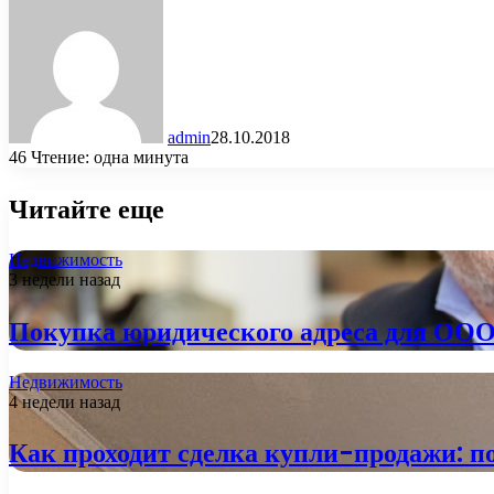
admin
28.10.2018
46
Чтение: одна минута
Читайте еще
Недвижимость
3 недели назад
Покупка юридического адреса для ООО:
Недвижимость
4 недели назад
Как проходит сделка купли-продажи: п