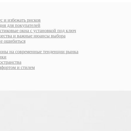
с и избежать рисков
ция для покупателей
стиковые окна с установкой под ключ
ущества и важные нюансы выбора
не ошибиться
ороны на современные тенденции рынка
тики
остранства
фортом и стилем