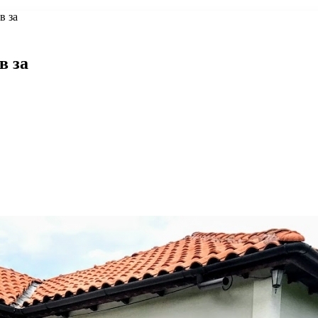
в за
в за