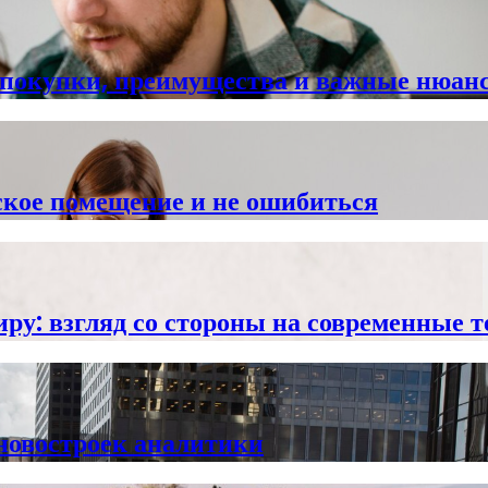
и покупки, преимущества и важные нюан
ское помещение и не ошибиться
иру: взгляд со стороны на современные 
 новостроек аналитики