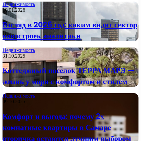
Недвижимость
10.01.2026
Взгляд в 2026 год: каким видят сектор
новостроек аналитики
Недвижимость
31.10.2025
Коттеджный поселок ТЕРРА МАРЭ —
жизнь у моря с комфортом и стилем
Недвижимость
09.10.2025
Комфорт и выгода: почему 2х
комнатные квартиры в Самаре
вторичка остаются лучшим выбором