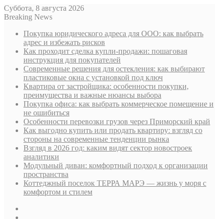
Суббота, 8 августа 2026
Breaking News
Покупка юридического адреса для ООО: как выбрать
адрес и избежать рисков
Как проходит сделка купли-продажи: пошаговая
инструкция для покупателей
Современные решения для остекления: как выбирают
пластиковые окна с установкой под ключ
Квартира от застройщика: особенности покупки,
преимущества и важные нюансы выбора
Покупка офиса: как выбрать коммерческое помещение и
не ошибиться
Особенности перевозки грузов через Приморский край
Как выгодно купить или продать квартиру: взгляд со
стороны на современные тенденции рынка
Взгляд в 2026 год: каким видят сектор новостроек
аналитики
Модульный диван: комфортный подход к организации
пространства
Коттеджный поселок ТЕРРА МАРЭ — жизнь у моря с
комфортом и стилем
Sidebar
Случайная