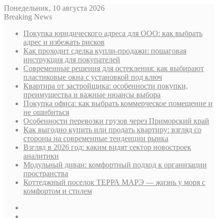
Понедельник, 10 августа 2026
Breaking News
Покупка юридического адреса для ООО: как выбрать
адрес и избежать рисков
Как проходит сделка купли-продажи: пошаговая
инструкция для покупателей
Современные решения для остекления: как выбирают
пластиковые окна с установкой под ключ
Квартира от застройщика: особенности покупки,
преимущества и важные нюансы выбора
Покупка офиса: как выбрать коммерческое помещение и
не ошибиться
Особенности перевозки грузов через Приморский край
Как выгодно купить или продать квартиру: взгляд со
стороны на современные тенденции рынка
Взгляд в 2026 год: каким видят сектор новостроек
аналитики
Модульный диван: комфортный подход к организации
пространства
Коттеджный поселок ТЕРРА МАРЭ — жизнь у моря с
комфортом и стилем
Sidebar
Случайная