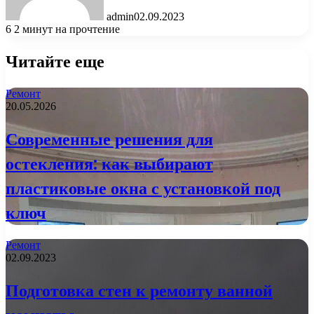
admin
02.09.2023
6
2 минут на прочтение
Читайте еще
Ремонт
20.05.2026
Современные решения для
остекления: как выбирают
пластиковые окна с установкой под
ключ
Ремонт
02.09.2023
Подготовка стен к ремонту ванной