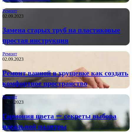
Ремонт
02.09.2023
Замена старых труб на пластиковые
простая инструкция
Ремонт
02.09.2023
Ремонт ванной в хрущевке как создать
комфортное пространство
Ремонт
02.09.2023
Гармония цвета — секреты выбора
идеальной палитры