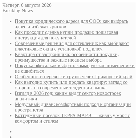
Четверг, 6 августа 2026
Breaking News
Покупка юридического адреса для ООО: как выбрать
адрес и избежать рисков
Как проходит сделка купли-продажи: пошаговая
инструкция для покупателей
Современные решения для остекления: как выбирают
пластиковые окна с установкой под ключ
Квартира от застройщика: особенности покупки,
преимущества и важные нюансы выбора
Покупка офиса: как выбрать коммерческое помещение и
не ошибиться
Особенности перевозки грузов через Приморский край
Как выгодно купить или продать квартиру: взгляд со
стороны на современные тенденции рынка
Взгляд в 2026 год: каким видят сектор новостроек
аналитики
Модульный диван: комфортный подход к организации
пространства
Коттеджный поселок ТЕРРА МАРЭ — жизнь у моря с
комфортом и стилем
Sidebar
Случайная