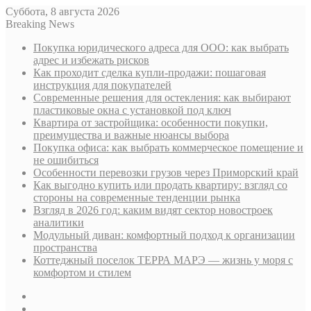
Суббота, 8 августа 2026
Breaking News
Покупка юридического адреса для ООО: как выбрать
адрес и избежать рисков
Как проходит сделка купли-продажи: пошаговая
инструкция для покупателей
Современные решения для остекления: как выбирают
пластиковые окна с установкой под ключ
Квартира от застройщика: особенности покупки,
преимущества и важные нюансы выбора
Покупка офиса: как выбрать коммерческое помещение и
не ошибиться
Особенности перевозки грузов через Приморский край
Как выгодно купить или продать квартиру: взгляд со
стороны на современные тенденции рынка
Взгляд в 2026 год: каким видят сектор новостроек
аналитики
Модульный диван: комфортный подход к организации
пространства
Коттеджный поселок ТЕРРА МАРЭ — жизнь у моря с
комфортом и стилем
Sidebar
Случайная