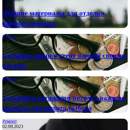
Лучшие материалы для отделки
ванной комнаты
Ремонт
02.09.2023
Создание ниши в стене ванной своими
руками
Ремонт
02.09.2023
Установка натяжного потолка важные
аспекты для вашего выбора
Ремонт
02.09.2023