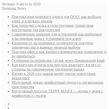
Четверг, 6 августа 2026
Breaking News
Покупка юридического адреса для ООО: как выбрать
адрес и избежать рисков
Как проходит сделка купли-продажи: пошаговая
инструкция для покупателей
Современные решения для остекления: как выбирают
пластиковые окна с установкой под ключ
Квартира от застройщика: особенности покупки,
преимущества и важные нюансы выбора
Покупка офиса: как выбрать коммерческое помещение и
не ошибиться
Особенности перевозки грузов через Приморский край
Как выгодно купить или продать квартиру: взгляд со
стороны на современные тенденции рынка
Взгляд в 2026 год: каким видят сектор новостроек
аналитики
Модульный диван: комфортный подход к организации
пространства
Коттеджный поселок ТЕРРА МАРЭ — жизнь у моря с
комфортом и стилем
Sidebar
Случайная