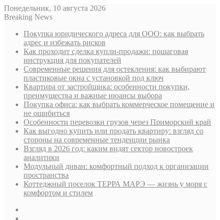
Понедельник, 10 августа 2026
Breaking News
Покупка юридического адреса для ООО: как выбрать
адрес и избежать рисков
Как проходит сделка купли-продажи: пошаговая
инструкция для покупателей
Современные решения для остекления: как выбирают
пластиковые окна с установкой под ключ
Квартира от застройщика: особенности покупки,
преимущества и важные нюансы выбора
Покупка офиса: как выбрать коммерческое помещение и
не ошибиться
Особенности перевозки грузов через Приморский край
Как выгодно купить или продать квартиру: взгляд со
стороны на современные тенденции рынка
Взгляд в 2026 год: каким видят сектор новостроек
аналитики
Модульный диван: комфортный подход к организации
пространства
Коттеджный поселок ТЕРРА МАРЭ — жизнь у моря с
комфортом и стилем
Sidebar
Случайная