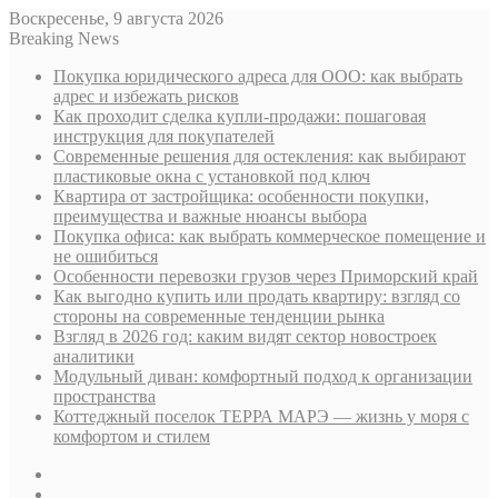
Воскресенье, 9 августа 2026
Breaking News
Покупка юридического адреса для ООО: как выбрать
адрес и избежать рисков
Как проходит сделка купли-продажи: пошаговая
инструкция для покупателей
Современные решения для остекления: как выбирают
пластиковые окна с установкой под ключ
Квартира от застройщика: особенности покупки,
преимущества и важные нюансы выбора
Покупка офиса: как выбрать коммерческое помещение и
не ошибиться
Особенности перевозки грузов через Приморский край
Как выгодно купить или продать квартиру: взгляд со
стороны на современные тенденции рынка
Взгляд в 2026 год: каким видят сектор новостроек
аналитики
Модульный диван: комфортный подход к организации
пространства
Коттеджный поселок ТЕРРА МАРЭ — жизнь у моря с
комфортом и стилем
Sidebar
Случайная