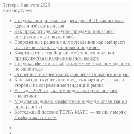
Четверг, 6 августа 2026
Breaking News
Покупка юридического адреса для ООО: как выбрать
адрес и избежать рисков
Как проходит сделка купли-продажи: пошаговая
инструкция для покупателей
Современные решения для остекления: как выбирают
пластиковые окна с установкой под ключ
Квартира от застройщика: особенности покупки,
преимущества и важные нюансы выбора
Покупка офиса: как выбрать коммерческое помещение и
не ошибиться
Особенности перевозки грузов через Приморский край
Как выгодно купить или продать квартиру: взгляд со
стороны на современные тенденции рынка
Взгляд в 2026 год: каким видят сектор новостроек
аналитики
Модульный диван: комфортный подход к организации
пространства
Коттеджный поселок ТЕРРА МАРЭ — жизнь у моря с
комфортом и стилем
Sidebar
Случайная