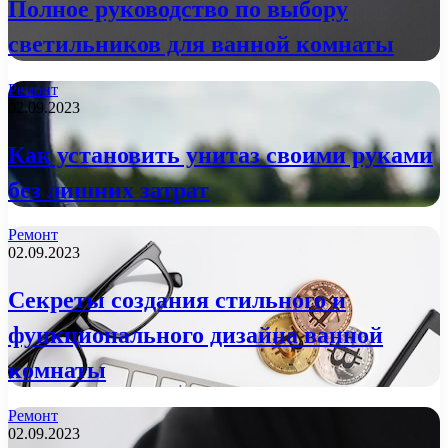
Полное руководство по выбору
светильников для ванной комнаты
Ремонт
02.09.2023
Как установить унитаз своими руками
без лишних затрат
Ремонт
02.09.2023
Секреты создания стильного и
функционального дизайна ванной
комнаты
Ремонт
02.09.2023