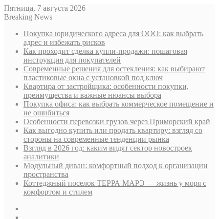
Пятница, 7 августа 2026
Breaking News
Покупка юридического адреса для ООО: как выбрать
адрес и избежать рисков
Как проходит сделка купли-продажи: пошаговая
инструкция для покупателей
Современные решения для остекления: как выбирают
пластиковые окна с установкой под ключ
Квартира от застройщика: особенности покупки,
преимущества и важные нюансы выбора
Покупка офиса: как выбрать коммерческое помещение и
не ошибиться
Особенности перевозки грузов через Приморский край
Как выгодно купить или продать квартиру: взгляд со
стороны на современные тенденции рынка
Взгляд в 2026 год: каким видят сектор новостроек
аналитики
Модульный диван: комфортный подход к организации
пространства
Коттеджный поселок ТЕРРА МАРЭ — жизнь у моря с
комфортом и стилем
Sidebar
Случайная