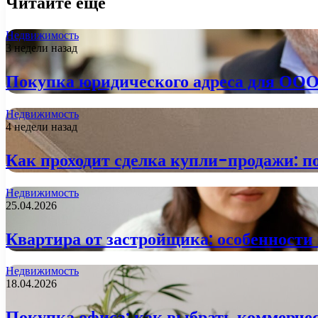
Читайте еще
Недвижимость
3 недели назад
Покупка юридического адреса для ООО:
Недвижимость
4 недели назад
Как проходит сделка купли-продажи: п
Недвижимость
25.04.2026
Квартира от застройщика: особенност
Недвижимость
18.04.2026
Покупка офиса: как выбрать коммерче