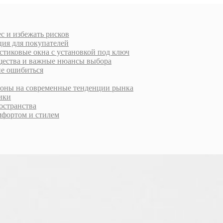
с и избежать рисков
ция для покупателей
стиковые окна с установкой под ключ
ущества и важные нюансы выбора
не ошибиться
ороны на современные тенденции рынка
тики
остранства
фортом и стилем