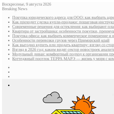
Воскресенье, 9 августа 2026
Breaking News
Покупка юридического адреса для ООО: как выбрать адре
Как проходит сделка купли-продажи: пошаговая инструк
Современные решения для остекления: как выбирают пла
Квартира от застройщика: особенности покупки, преим
Покупка офиса: как выбрать коммерческое помещение и 
Особенности перевозки грузов через Приморский край
Как выгодно купить или продать квартиру: взгляд со ст
Взгляд в 2026 год: каким видят сектор новостроек анали
Модульный диван: комфортный подход к организации пр
Коттеджный поселок ТЕРРА МАРЭ — жизнь у моря с ком
Sidebar
Случайная
статья
Log
In
Меню