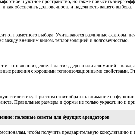
омфортное и уютное пространство, но также повысить энергоэфф
, и как обеспечить долговечность и надежность вашего выбора.
ит от грамотного выбора. Учитываются различные факторы, на
анс между внешним видом, теплоизоляцией и долговечностью.
дет изготовлено изделие. Пластик, дерево или алюминий – кажд
вные решения с хорошими теплоизоляционными свойствами. Этим
ную стилистику. При этом стоит обратить внимание на функци
нств. Правильные размеры и формы не только украсят, но и при
лению: полезные советы для будущих арендаторов
фессионалам, чтобы получить предварительную консультацию и 