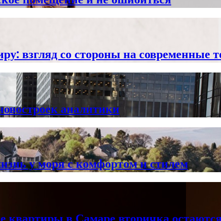
иру: взгляд со стороны на современные 
 новостроек аналитики
знь у моря с комфортом и стилем
ые квартиры в Самаре вторичка остают