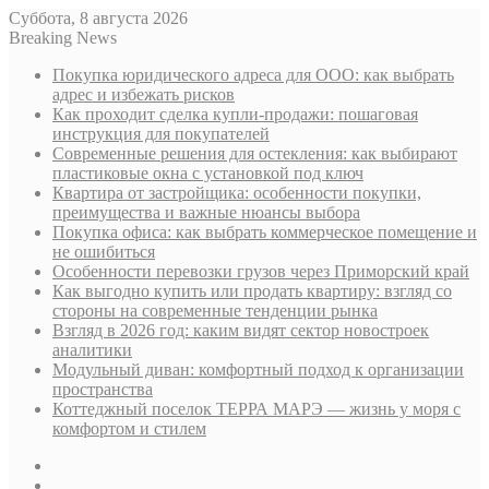
Суббота, 8 августа 2026
Breaking News
Покупка юридического адреса для ООО: как выбрать
адрес и избежать рисков
Как проходит сделка купли-продажи: пошаговая
инструкция для покупателей
Современные решения для остекления: как выбирают
пластиковые окна с установкой под ключ
Квартира от застройщика: особенности покупки,
преимущества и важные нюансы выбора
Покупка офиса: как выбрать коммерческое помещение и
не ошибиться
Особенности перевозки грузов через Приморский край
Как выгодно купить или продать квартиру: взгляд со
стороны на современные тенденции рынка
Взгляд в 2026 год: каким видят сектор новостроек
аналитики
Модульный диван: комфортный подход к организации
пространства
Коттеджный поселок ТЕРРА МАРЭ — жизнь у моря с
комфортом и стилем
Sidebar
Случайная