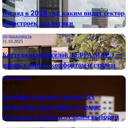
Взгляд в 2026 год: каким видят сектор
новостроек аналитики
Недвижимость
31.10.2025
Коттеджный поселок ТЕРРА МАРЭ —
жизнь у моря с комфортом и стилем
Недвижимость
09.10.2025
Комфорт и выгода: почему 2х
комнатные квартиры в Самаре
вторичка остаются лучшим выбором