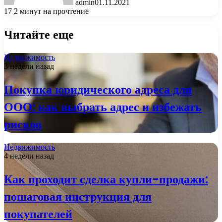
admin
01.11.2021
17
2 минут на прочтение
Читайте еще
Недвижимость
3 недели назад
Покупка юридического адреса для
ООО: как выбрать адрес и избежать
рисков
Недвижимость
4 недели назад
Как проходит сделка купли-продажи:
пошаговая инструкция для
покупателей