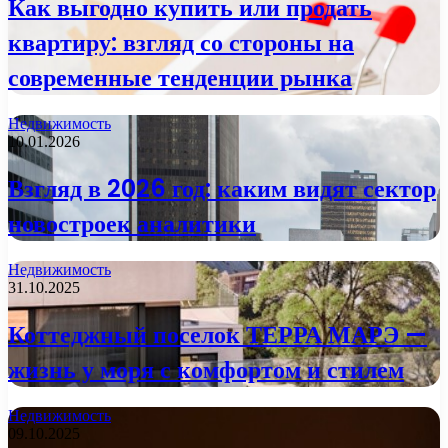
Как выгодно купить или продать
квартиру: взгляд со стороны на
современные тенденции рынка
Недвижимость
10.01.2026
Взгляд в 2026 год: каким видят сектор
новостроек аналитики
Недвижимость
31.10.2025
Коттеджный поселок ТЕРРА МАРЭ —
жизнь у моря с комфортом и стилем
Недвижимость
09.10.2025