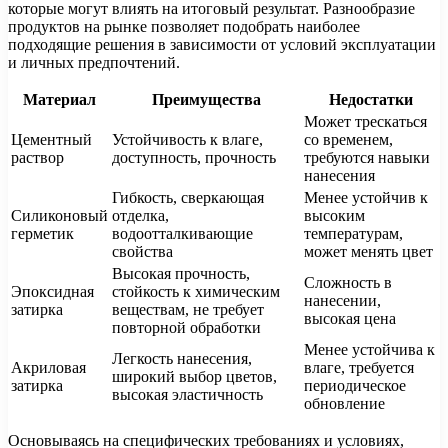
которые могут влиять на итоговый результат. Разнообразие
продуктов на рынке позволяет подобрать наиболее
подходящие решения в зависимости от условий эксплуатации
и личных предпочтений.
Материал
Преимущества
Недостатки
Может трескаться
Цементный
Устойчивость к влаге,
со временем,
раствор
доступность, прочность
требуются навыки
нанесения
Гибкость, сверкающая
Менее устойчив к
Силиконовый
отделка,
высоким
герметик
водоотталкивающие
температурам,
свойства
может менять цвет
Высокая прочность,
Сложность в
Эпоксидная
стойкость к химическим
нанесении,
затирка
веществам, не требует
высокая цена
повторной обработки
Менее устойчива к
Легкость нанесения,
Акриловая
влаге, требуется
широкий выбор цветов,
затирка
периодическое
высокая эластичность
обновление
Основываясь на специфических требованиях и условиях,