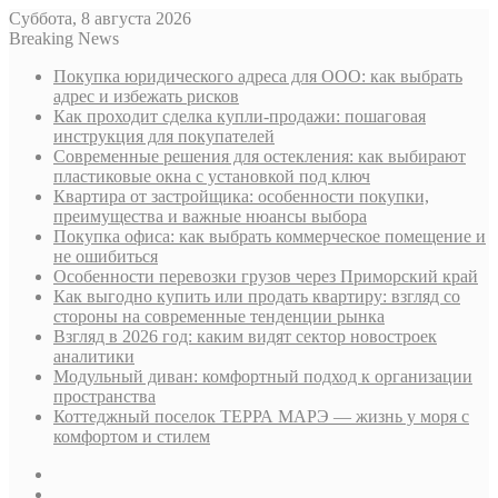
Суббота, 8 августа 2026
Breaking News
Покупка юридического адреса для ООО: как выбрать
адрес и избежать рисков
Как проходит сделка купли-продажи: пошаговая
инструкция для покупателей
Современные решения для остекления: как выбирают
пластиковые окна с установкой под ключ
Квартира от застройщика: особенности покупки,
преимущества и важные нюансы выбора
Покупка офиса: как выбрать коммерческое помещение и
не ошибиться
Особенности перевозки грузов через Приморский край
Как выгодно купить или продать квартиру: взгляд со
стороны на современные тенденции рынка
Взгляд в 2026 год: каким видят сектор новостроек
аналитики
Модульный диван: комфортный подход к организации
пространства
Коттеджный поселок ТЕРРА МАРЭ — жизнь у моря с
комфортом и стилем
Sidebar
Случайная