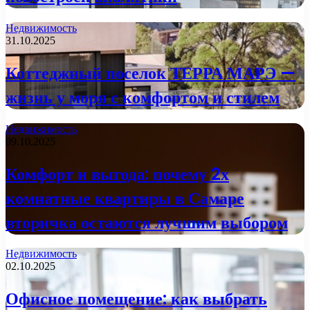
Недвижимость
31.10.2025
Коттеджный поселок ТЕРРА МАРЭ —
жизнь у моря с комфортом и стилем
Недвижимость
09.10.2025
Комфорт и выгода: почему 2х
комнатные квартиры в Самаре
вторичка остаются лучшим выбором
Недвижимость
02.10.2025
Офисное помещение: как выбрать