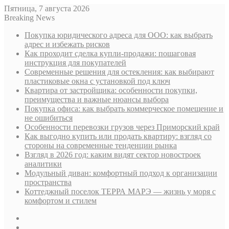
Пятница, 7 августа 2026
Breaking News
Покупка юридического адреса для ООО: как выбрать
адрес и избежать рисков
Как проходит сделка купли-продажи: пошаговая
инструкция для покупателей
Современные решения для остекления: как выбирают
пластиковые окна с установкой под ключ
Квартира от застройщика: особенности покупки,
преимущества и важные нюансы выбора
Покупка офиса: как выбрать коммерческое помещение и
не ошибиться
Особенности перевозки грузов через Приморский край
Как выгодно купить или продать квартиру: взгляд со
стороны на современные тенденции рынка
Взгляд в 2026 год: каким видят сектор новостроек
аналитики
Модульный диван: комфортный подход к организации
пространства
Коттеджный поселок ТЕРРА МАРЭ — жизнь у моря с
комфортом и стилем
Sidebar
Случайная