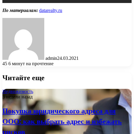
По материалам:
datarealty.ru
admin
24.03.2021
45
6 минут на прочтение
Читайте еще
Недвижимость
3 недели назад
Покупка юридического адреса для
ООО: как выбрать адрес и избежать
рисков