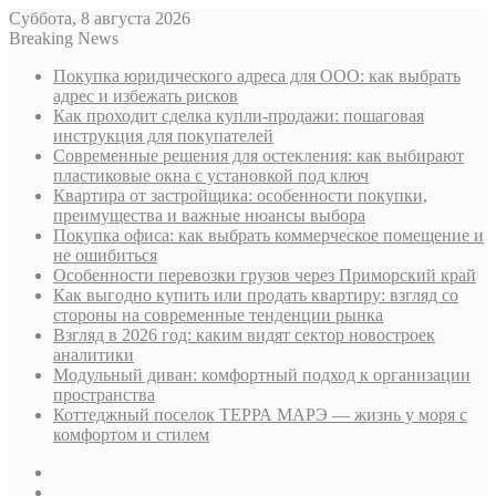
Суббота, 8 августа 2026
Breaking News
Покупка юридического адреса для ООО: как выбрать
адрес и избежать рисков
Как проходит сделка купли-продажи: пошаговая
инструкция для покупателей
Современные решения для остекления: как выбирают
пластиковые окна с установкой под ключ
Квартира от застройщика: особенности покупки,
преимущества и важные нюансы выбора
Покупка офиса: как выбрать коммерческое помещение и
не ошибиться
Особенности перевозки грузов через Приморский край
Как выгодно купить или продать квартиру: взгляд со
стороны на современные тенденции рынка
Взгляд в 2026 год: каким видят сектор новостроек
аналитики
Модульный диван: комфортный подход к организации
пространства
Коттеджный поселок ТЕРРА МАРЭ — жизнь у моря с
комфортом и стилем
Sidebar
Случайная