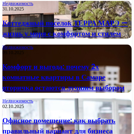
Недвижимость
31.10.2025
Коттеджный поселок ТЕРРА МАРЭ —
жизнь у моря с комфортом и стилем
Недвижимость
09.10.2025
Комфорт и выгода: почему 2х
комнатные квартиры в Самаре
вторичка остаются лучшим выбором
Недвижимость
02.10.2025
Офисное помещение: как выбрать
правильный вариант для бизнеса