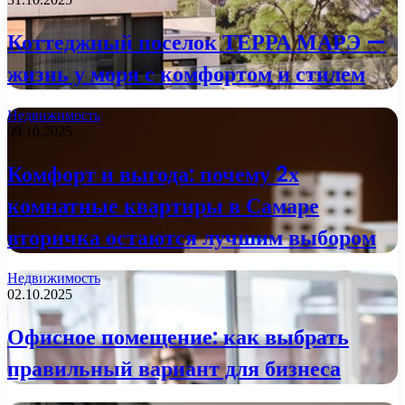
Коттеджный поселок ТЕРРА МАРЭ —
жизнь у моря с комфортом и стилем
Недвижимость
09.10.2025
Комфорт и выгода: почему 2х
комнатные квартиры в Самаре
вторичка остаются лучшим выбором
Недвижимость
02.10.2025
Офисное помещение: как выбрать
правильный вариант для бизнеса