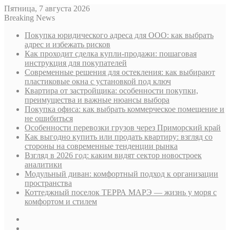
Пятница, 7 августа 2026
Breaking News
Покупка юридического адреса для ООО: как выбрать
адрес и избежать рисков
Как проходит сделка купли-продажи: пошаговая
инструкция для покупателей
Современные решения для остекления: как выбирают
пластиковые окна с установкой под ключ
Квартира от застройщика: особенности покупки,
преимущества и важные нюансы выбора
Покупка офиса: как выбрать коммерческое помещение и
не ошибиться
Особенности перевозки грузов через Приморский край
Как выгодно купить или продать квартиру: взгляд со
стороны на современные тенденции рынка
Взгляд в 2026 год: каким видят сектор новостроек
аналитики
Модульный диван: комфортный подход к организации
пространства
Коттеджный поселок ТЕРРА МАРЭ — жизнь у моря с
комфортом и стилем
Sidebar
Случайная