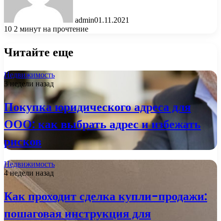
admin
01.11.2021
10
2 минут на прочтение
Читайте еще
Недвижимость
3 недели назад
Покупка юридического адреса для
ООО: как выбрать адрес и избежать
рисков
Недвижимость
4 недели назад
Как проходит сделка купли-продажи:
пошаговая инструкция для