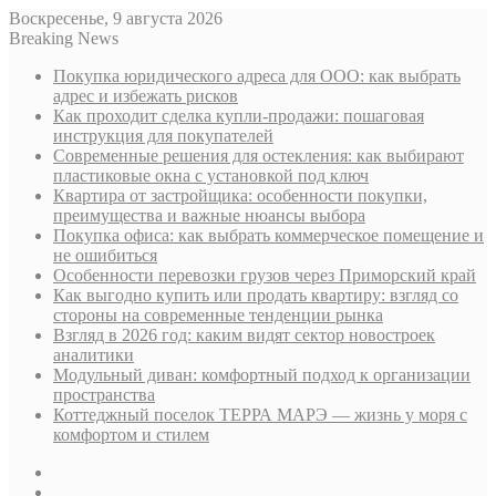
Воскресенье, 9 августа 2026
Breaking News
Покупка юридического адреса для ООО: как выбрать
адрес и избежать рисков
Как проходит сделка купли-продажи: пошаговая
инструкция для покупателей
Современные решения для остекления: как выбирают
пластиковые окна с установкой под ключ
Квартира от застройщика: особенности покупки,
преимущества и важные нюансы выбора
Покупка офиса: как выбрать коммерческое помещение и
не ошибиться
Особенности перевозки грузов через Приморский край
Как выгодно купить или продать квартиру: взгляд со
стороны на современные тенденции рынка
Взгляд в 2026 год: каким видят сектор новостроек
аналитики
Модульный диван: комфортный подход к организации
пространства
Коттеджный поселок ТЕРРА МАРЭ — жизнь у моря с
комфортом и стилем
Sidebar
Случайная