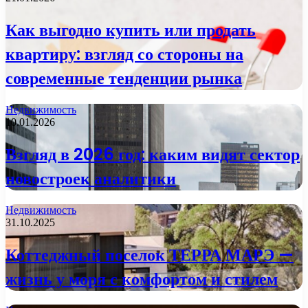
Как выгодно купить или продать
квартиру: взгляд со стороны на
современные тенденции рынка
Недвижимость
10.01.2026
Взгляд в 2026 год: каким видят сектор
новостроек аналитики
Недвижимость
31.10.2025
Коттеджный поселок ТЕРРА МАРЭ —
жизнь у моря с комфортом и стилем