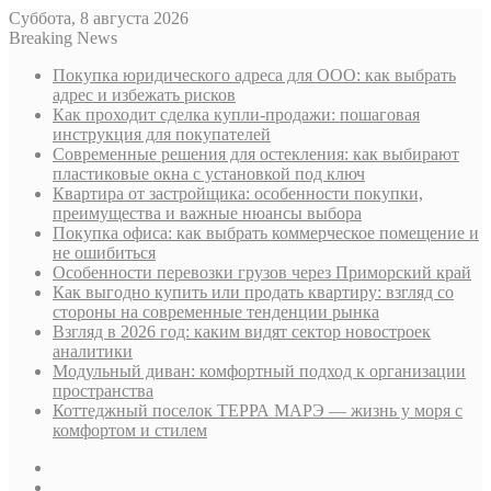
Суббота, 8 августа 2026
Breaking News
Покупка юридического адреса для ООО: как выбрать
адрес и избежать рисков
Как проходит сделка купли-продажи: пошаговая
инструкция для покупателей
Современные решения для остекления: как выбирают
пластиковые окна с установкой под ключ
Квартира от застройщика: особенности покупки,
преимущества и важные нюансы выбора
Покупка офиса: как выбрать коммерческое помещение и
не ошибиться
Особенности перевозки грузов через Приморский край
Как выгодно купить или продать квартиру: взгляд со
стороны на современные тенденции рынка
Взгляд в 2026 год: каким видят сектор новостроек
аналитики
Модульный диван: комфортный подход к организации
пространства
Коттеджный поселок ТЕРРА МАРЭ — жизнь у моря с
комфортом и стилем
Sidebar
Случайная