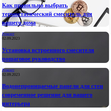
Как правильно выбрать
термостатический смеситель для
вашего дома
Ремонт
02.09.2023
Установка встроенного смесителя
пошаговое руководство
Ремонт
02.09.2023
Водонепроницаемые панели для стен
современное решение для вашего
интерьера