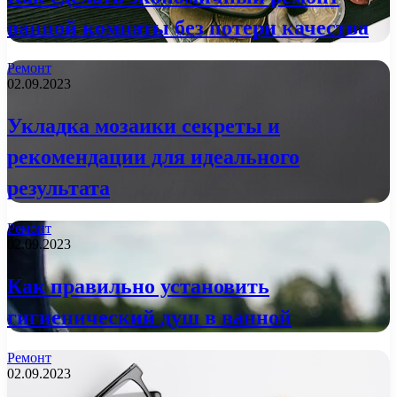
ванной комнаты без потери качества
Ремонт
02.09.2023
Укладка мозаики секреты и
рекомендации для идеального
результата
Ремонт
02.09.2023
Как правильно установить
гигиенический душ в ванной
Ремонт
02.09.2023