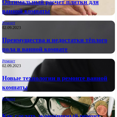
Оптимальный расчет плитки для
ванной комнаты
Ремонт
02.09.2023
Преимущества и недостатки тёплого
пола в ванной комнате
Ремонт
02.09.2023
Новые технологии в ремонте ванной
комнаты
Ремонт
02.09.2023
Как сделать экономичный ремонт