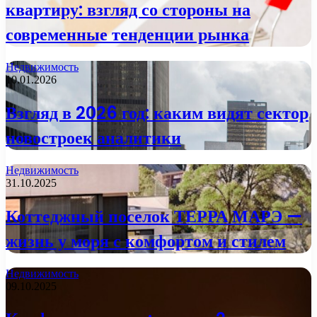
квартиру: взгляд со стороны на
современные тенденции рынка
Недвижимость
10.01.2026
Взгляд в 2026 год: каким видят сектор
новостроек аналитики
Недвижимость
31.10.2025
Коттеджный поселок ТЕРРА МАРЭ —
жизнь у моря с комфортом и стилем
Недвижимость
09.10.2025