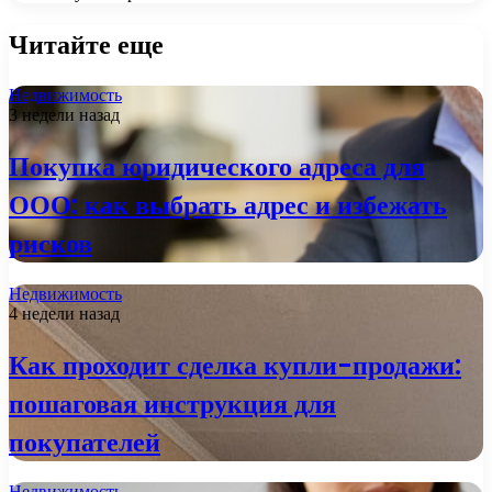
Читайте еще
Недвижимость
3 недели назад
Покупка юридического адреса для
ООО: как выбрать адрес и избежать
рисков
Недвижимость
4 недели назад
Как проходит сделка купли-продажи:
пошаговая инструкция для
покупателей
Недвижимость