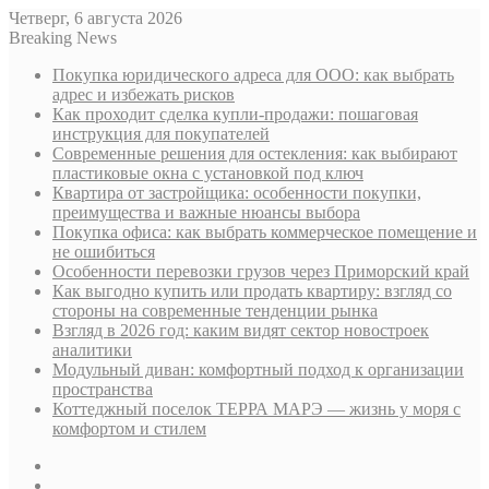
Четверг, 6 августа 2026
Breaking News
Покупка юридического адреса для ООО: как выбрать
адрес и избежать рисков
Как проходит сделка купли-продажи: пошаговая
инструкция для покупателей
Современные решения для остекления: как выбирают
пластиковые окна с установкой под ключ
Квартира от застройщика: особенности покупки,
преимущества и важные нюансы выбора
Покупка офиса: как выбрать коммерческое помещение и
не ошибиться
Особенности перевозки грузов через Приморский край
Как выгодно купить или продать квартиру: взгляд со
стороны на современные тенденции рынка
Взгляд в 2026 год: каким видят сектор новостроек
аналитики
Модульный диван: комфортный подход к организации
пространства
Коттеджный поселок ТЕРРА МАРЭ — жизнь у моря с
комфортом и стилем
Sidebar
Случайная