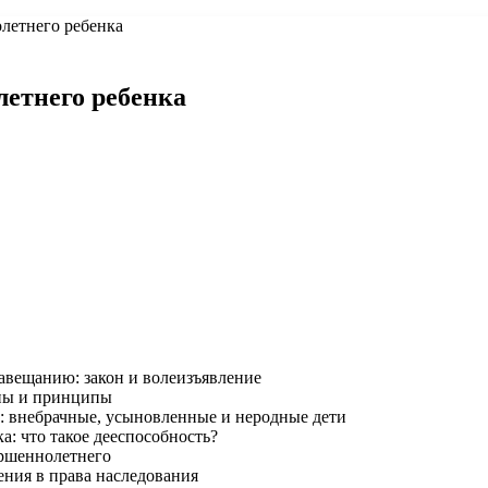
летнего ребенка
летнего ребенка
авещанию: закон и волеизъявление
оны и принципы
: внебрачные, усыновленные и неродные дети
: что такое дееспособность?
ершеннолетнего
ения в права наследования