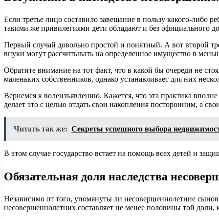
Если третье лицо составило завещание в пользу какого-либо ре
такими же привилегиями дети обладают и без официального док
Первый случай довольно простой и понятный. А вот второй тр
внуки могут рассчитывать на определенное имущество в меньш
Обратите внимание на тот факт, что в какой бы очереди не сто
маленьких собственников, однако устанавливает для них неск
Вернемся к волеизъявлению. Кажется, что эта практика вполне 
делает это с целью отдать свои накопления посторонним, а св
Читать так же:
Секреты успешного выбора недвижимости
В этом случае государство встает на помощь всех детей и защищ
Обязательная доля наследства несове
Независимо от того, упомянуты ли несовершеннолетние сыновья
несовершеннолетних составляет не менее половины той доли, 