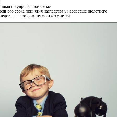
а
етними по упрощенной схеме
щенного срока принятия наследства у несовершеннолетнего
едства: как оформляется отказ у детей