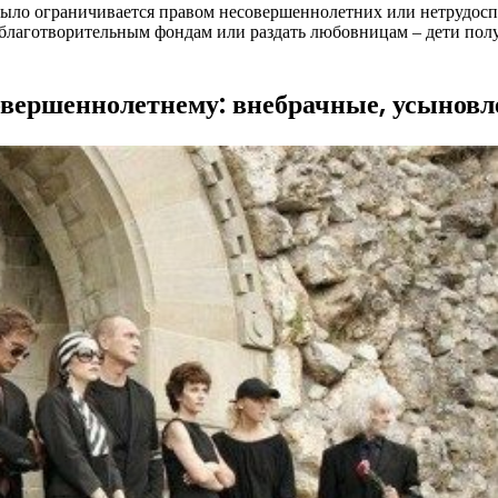
было ограничивается правом несовершеннолетних или нетрудосп
 благотворительным фондам или раздать любовницам – дети полу
овершеннолетнему: внебрачные, усыновл