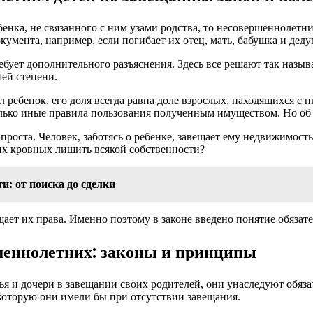
бенка, не связанного с ним узами родства, то несовершеннолетн
умента, например, если погибает их отец, мать, бабушка и деду
ебует дополнительного разъяснения. Здесь все решают так назы
ей степени.
ял ребенок, его доля всегда равна доле взрослых, находящихся с
олько иные правила пользования полученным имуществом. Но об 
проста. Человек, заботясь о ребенке, завещает ему недвижимост
оих кровных лишить всякой собственности?
: от поиска до сделки
ает их права. Именно поэтому в законе введено понятие обязател
ршеннолетних: законы и принципы
 и дочери в завещании своих родителей, они унаследуют обязат
которую они имели бы при отсутствии завещания.