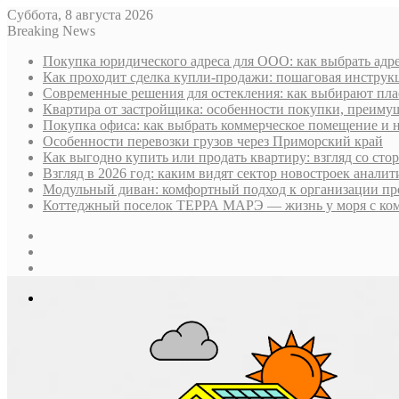
Суббота, 8 августа 2026
Breaking News
Покупка юридического адреса для ООО: как выбрать адре
Как проходит сделка купли-продажи: пошаговая инструк
Современные решения для остекления: как выбирают пла
Квартира от застройщика: особенности покупки, преим
Покупка офиса: как выбрать коммерческое помещение и 
Особенности перевозки грузов через Приморский край
Как выгодно купить или продать квартиру: взгляд со ст
Взгляд в 2026 год: каким видят сектор новостроек анали
Модульный диван: комфортный подход к организации пр
Коттеджный поселок ТЕРРА МАРЭ — жизнь у моря с ком
Sidebar
Случайная
статья
Log
In
Меню