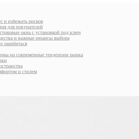
с и избежать рисков
ция для покупателей
стиковые окна с установкой под ключ
ущества и важные нюансы выбора
не ошибиться
ороны на современные тенденции рынка
тики
остранства
фортом и стилем