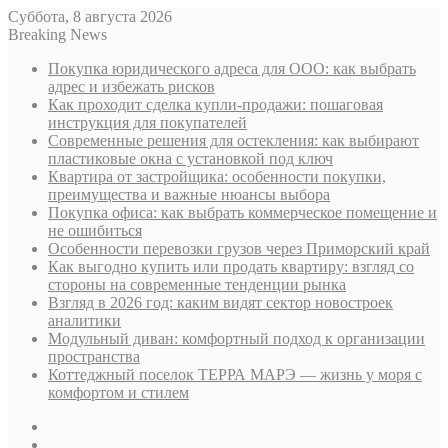
Суббота, 8 августа 2026
Breaking News
Покупка юридического адреса для ООО: как выбрать
адрес и избежать рисков
Как проходит сделка купли-продажи: пошаговая
инструкция для покупателей
Современные решения для остекления: как выбирают
пластиковые окна с установкой под ключ
Квартира от застройщика: особенности покупки,
преимущества и важные нюансы выбора
Покупка офиса: как выбрать коммерческое помещение и
не ошибиться
Особенности перевозки грузов через Приморский край
Как выгодно купить или продать квартиру: взгляд со
стороны на современные тенденции рынка
Взгляд в 2026 год: каким видят сектор новостроек
аналитики
Модульный диван: комфортный подход к организации
пространства
Коттеджный поселок ТЕРРА МАРЭ — жизнь у моря с
комфортом и стилем
Sidebar
Случайная