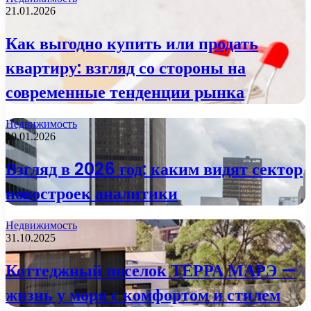
21.01.2026
Как выгодно купить или продать
квартиру: взгляд со стороны на
современные тенденции рынка
Недвижимость
10.01.2026
Взгляд в 2026 год: каким видят сектор
новостроек аналитики
Недвижимость
31.10.2025
Коттеджный поселок ТЕРРА МАРЭ —
жизнь у моря с комфортом и стилем