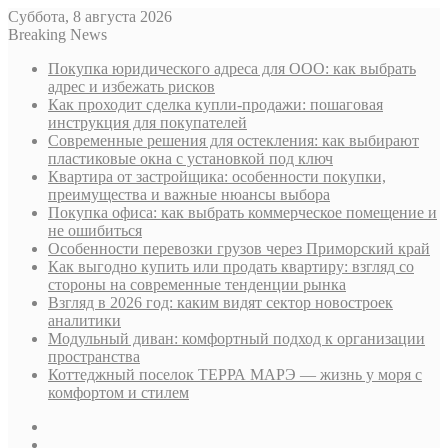
Суббота, 8 августа 2026
Breaking News
Покупка юридического адреса для ООО: как выбрать
адрес и избежать рисков
Как проходит сделка купли-продажи: пошаговая
инструкция для покупателей
Современные решения для остекления: как выбирают
пластиковые окна с установкой под ключ
Квартира от застройщика: особенности покупки,
преимущества и важные нюансы выбора
Покупка офиса: как выбрать коммерческое помещение и
не ошибиться
Особенности перевозки грузов через Приморский край
Как выгодно купить или продать квартиру: взгляд со
стороны на современные тенденции рынка
Взгляд в 2026 год: каким видят сектор новостроек
аналитики
Модульный диван: комфортный подход к организации
пространства
Коттеджный поселок ТЕРРА МАРЭ — жизнь у моря с
комфортом и стилем
Sidebar
Случайная