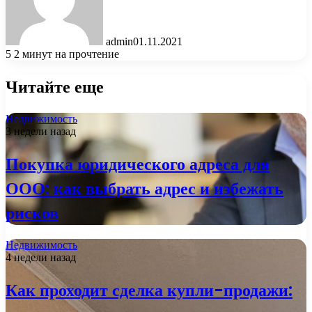
admin
01.11.2021
5
2 минут на прочтение
Читайте еще
Недвижимость
3 недели назад
Покупка юридического адреса для
ООО: как выбрать адрес и избежать
рисков
Недвижимость
4 недели назад
Как проходит сделка купли-продажи: