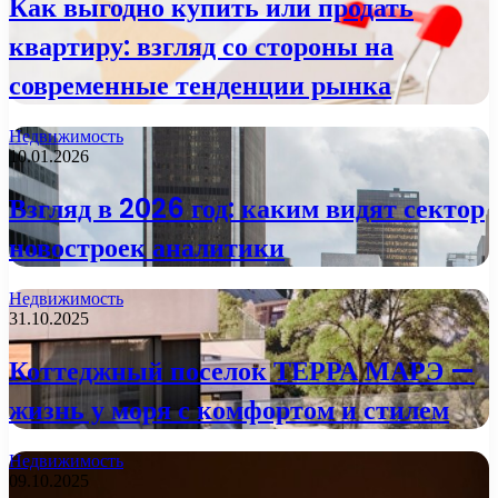
Как выгодно купить или продать
квартиру: взгляд со стороны на
современные тенденции рынка
Недвижимость
10.01.2026
Взгляд в 2026 год: каким видят сектор
новостроек аналитики
Недвижимость
31.10.2025
Коттеджный поселок ТЕРРА МАРЭ —
жизнь у моря с комфортом и стилем
Недвижимость
09.10.2025