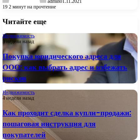
admin
01.11.2021
19
2 минут на прочтение
Читайте еще
Недвижимость
3 недели назад
Покупка юридического адреса для
ООО: как выбрать адрес и избежать
рисков
Недвижимость
4 недели назад
Как проходит сделка купли-продажи:
пошаговая инструкция для
покупателей