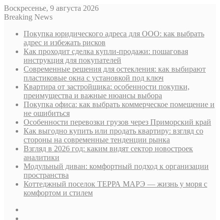
Воскресенье, 9 августа 2026
Breaking News
Покупка юридического адреса для ООО: как выбрать
адрес и избежать рисков
Как проходит сделка купли-продажи: пошаговая
инструкция для покупателей
Современные решения для остекления: как выбирают
пластиковые окна с установкой под ключ
Квартира от застройщика: особенности покупки,
преимущества и важные нюансы выбора
Покупка офиса: как выбрать коммерческое помещение и
не ошибиться
Особенности перевозки грузов через Приморский край
Как выгодно купить или продать квартиру: взгляд со
стороны на современные тенденции рынка
Взгляд в 2026 год: каким видят сектор новостроек
аналитики
Модульный диван: комфортный подход к организации
пространства
Коттеджный поселок ТЕРРА МАРЭ — жизнь у моря с
комфортом и стилем
Sidebar
Случайная