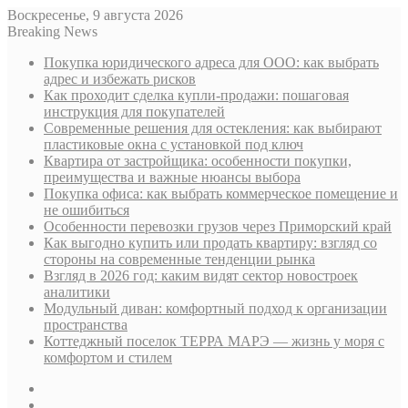
Воскресенье, 9 августа 2026
Breaking News
Покупка юридического адреса для ООО: как выбрать
адрес и избежать рисков
Как проходит сделка купли-продажи: пошаговая
инструкция для покупателей
Современные решения для остекления: как выбирают
пластиковые окна с установкой под ключ
Квартира от застройщика: особенности покупки,
преимущества и важные нюансы выбора
Покупка офиса: как выбрать коммерческое помещение и
не ошибиться
Особенности перевозки грузов через Приморский край
Как выгодно купить или продать квартиру: взгляд со
стороны на современные тенденции рынка
Взгляд в 2026 год: каким видят сектор новостроек
аналитики
Модульный диван: комфортный подход к организации
пространства
Коттеджный поселок ТЕРРА МАРЭ — жизнь у моря с
комфортом и стилем
Sidebar
Случайная