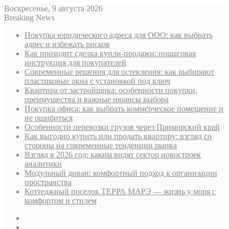
Воскресенье, 9 августа 2026
Breaking News
Покупка юридического адреса для ООО: как выбрать
адрес и избежать рисков
Как проходит сделка купли-продажи: пошаговая
инструкция для покупателей
Современные решения для остекления: как выбирают
пластиковые окна с установкой под ключ
Квартира от застройщика: особенности покупки,
преимущества и важные нюансы выбора
Покупка офиса: как выбрать коммерческое помещение и
не ошибиться
Особенности перевозки грузов через Приморский край
Как выгодно купить или продать квартиру: взгляд со
стороны на современные тенденции рынка
Взгляд в 2026 год: каким видят сектор новостроек
аналитики
Модульный диван: комфортный подход к организации
пространства
Коттеджный поселок ТЕРРА МАРЭ — жизнь у моря с
комфортом и стилем
Sidebar
Случайная