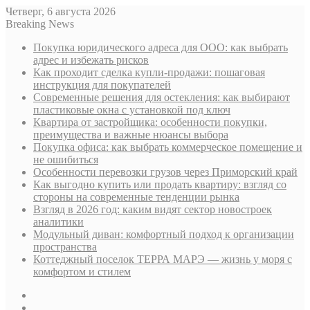
Четверг, 6 августа 2026
Breaking News
Покупка юридического адреса для ООО: как выбрать
адрес и избежать рисков
Как проходит сделка купли-продажи: пошаговая
инструкция для покупателей
Современные решения для остекления: как выбирают
пластиковые окна с установкой под ключ
Квартира от застройщика: особенности покупки,
преимущества и важные нюансы выбора
Покупка офиса: как выбрать коммерческое помещение и
не ошибиться
Особенности перевозки грузов через Приморский край
Как выгодно купить или продать квартиру: взгляд со
стороны на современные тенденции рынка
Взгляд в 2026 год: каким видят сектор новостроек
аналитики
Модульный диван: комфортный подход к организации
пространства
Коттеджный поселок ТЕРРА МАРЭ — жизнь у моря с
комфортом и стилем
Sidebar
Случайная