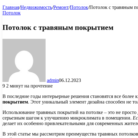
Главная
/
Недвижимость
/
Ремонт
/
Потолок
/
Потолок с травяным 
Потолок
Потолок с травяным покрытием
admin
06.12.2023
9
2 минут на прочтение
В последние годы интерьерные решения становятся все более
покрытием
. Этот уникальный элемент дизайна способен не т
Использование травяных покрытий на потолке – это не просто д
серьезным шагом к улучшению микроклимата в помещении.
Ес
делает их особенно привлекательными для современных жител
В этой статье мы рассмотрим преимущества травяных потолков,