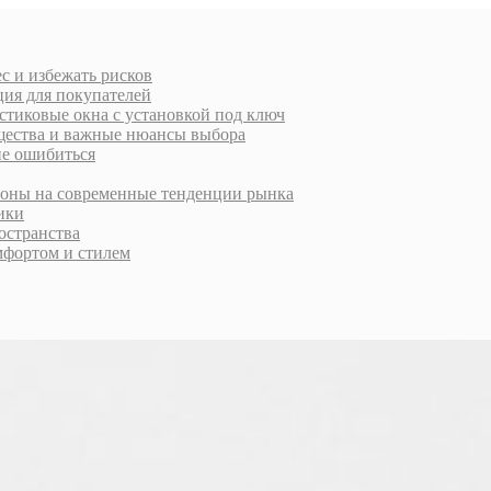
с и избежать рисков
ция для покупателей
стиковые окна с установкой под ключ
ущества и важные нюансы выбора
не ошибиться
ороны на современные тенденции рынка
тики
остранства
фортом и стилем