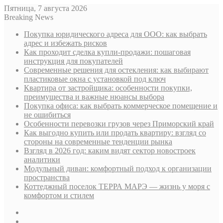
Пятница, 7 августа 2026
Breaking News
Покупка юридического адреса для ООО: как выбрать
адрес и избежать рисков
Как проходит сделка купли-продажи: пошаговая
инструкция для покупателей
Современные решения для остекления: как выбирают
пластиковые окна с установкой под ключ
Квартира от застройщика: особенности покупки,
преимущества и важные нюансы выбора
Покупка офиса: как выбрать коммерческое помещение и
не ошибиться
Особенности перевозки грузов через Приморский край
Как выгодно купить или продать квартиру: взгляд со
стороны на современные тенденции рынка
Взгляд в 2026 год: каким видят сектор новостроек
аналитики
Модульный диван: комфортный подход к организации
пространства
Коттеджный поселок ТЕРРА МАРЭ — жизнь у моря с
комфортом и стилем
Sidebar
Случайная