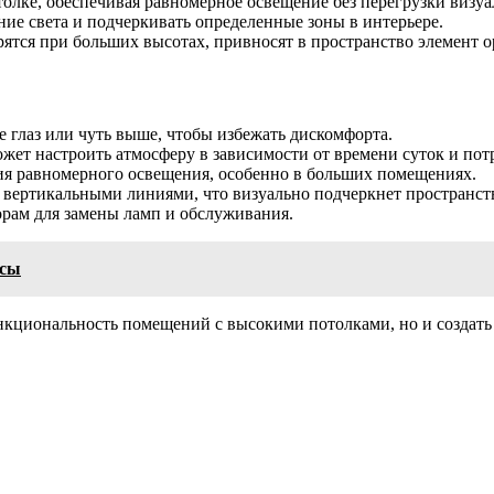
олке, обеспечивая равномерное освещение без перегрузки визуа
ие света и подчеркивать определенные зоны в интерьере.
тся при больших высотах, привносят в пространство элемент о
е глаз или чуть выше, чтобы избежать дискомфорта.
жет настроить атмосферу в зависимости от времени суток и пот
ия равномерного освещения, особенно в больших помещениях.
 вертикальными линиями, что визуально подчеркнет пространст
орам для замены ламп и обслуживания.
усы
нкциональность помещений с высокими потолками, но и создат