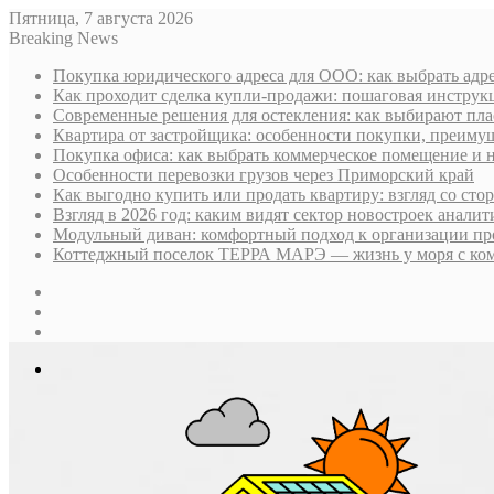
Пятница, 7 августа 2026
Breaking News
Покупка юридического адреса для ООО: как выбрать адре
Как проходит сделка купли-продажи: пошаговая инструк
Современные решения для остекления: как выбирают пла
Квартира от застройщика: особенности покупки, преим
Покупка офиса: как выбрать коммерческое помещение и 
Особенности перевозки грузов через Приморский край
Как выгодно купить или продать квартиру: взгляд со ст
Взгляд в 2026 год: каким видят сектор новостроек анали
Модульный диван: комфортный подход к организации пр
Коттеджный поселок ТЕРРА МАРЭ — жизнь у моря с ком
Sidebar
Случайная
статья
Log
In
Меню