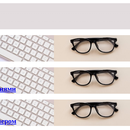
циями
нером