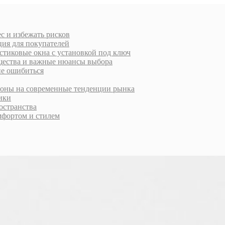
с и избежать рисков
ция для покупателей
стиковые окна с установкой под ключ
ущества и важные нюансы выбора
не ошибиться
ороны на современные тенденции рынка
тики
остранства
фортом и стилем