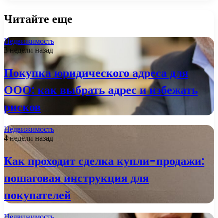
Читайте еще
Недвижимость
3 недели назад
Покупка юридического адреса для
ООО: как выбрать адрес и избежать
рисков
Недвижимость
4 недели назад
Как проходит сделка купли-продажи:
пошаговая инструкция для
покупателей
Недвижимость