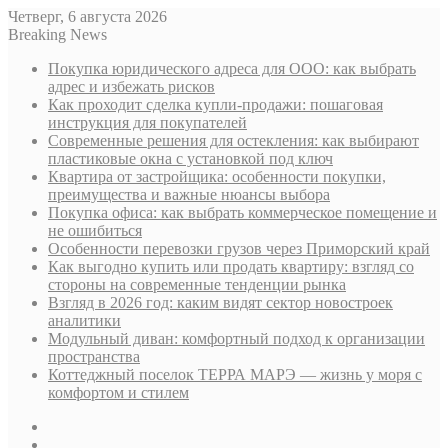
Четверг, 6 августа 2026
Breaking News
Покупка юридического адреса для ООО: как выбрать
адрес и избежать рисков
Как проходит сделка купли-продажи: пошаговая
инструкция для покупателей
Современные решения для остекления: как выбирают
пластиковые окна с установкой под ключ
Квартира от застройщика: особенности покупки,
преимущества и важные нюансы выбора
Покупка офиса: как выбрать коммерческое помещение и
не ошибиться
Особенности перевозки грузов через Приморский край
Как выгодно купить или продать квартиру: взгляд со
стороны на современные тенденции рынка
Взгляд в 2026 год: каким видят сектор новостроек
аналитики
Модульный диван: комфортный подход к организации
пространства
Коттеджный поселок ТЕРРА МАРЭ — жизнь у моря с
комфортом и стилем
Sidebar
Случайная