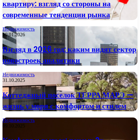
квартиру: взгляд со стороны на
современные тенденции рынка
Недвижимость
10.01.2026
Взгляд в 2026 год: каким видят сектор
новостроек аналитики
Недвижимость
31.10.2025
Коттеджный поселок ТЕРРА МАРЭ —
жизнь у моря с комфортом и стилем
Недвижимость
09.10.2025