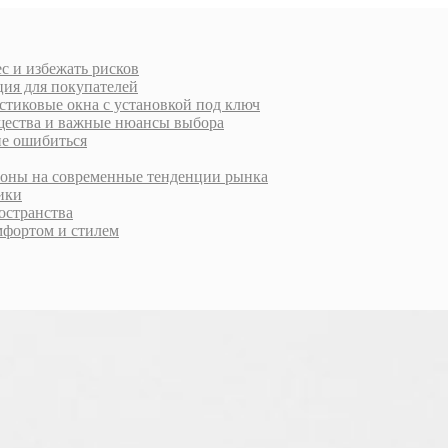
с и избежать рисков
ция для покупателей
стиковые окна с установкой под ключ
ущества и важные нюансы выбора
не ошибиться
ороны на современные тенденции рынка
тики
остранства
фортом и стилем