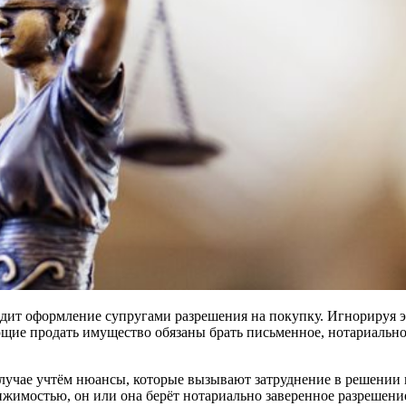
одит оформление супругами разрешения на покупку. Игнорируя эт
ие продать имущество обязаны брать письменное, нотариально 
учае учтём нюансы, которые вызывают затруднение в решении во
ижимостью, он или она берёт нотариально заверенное разрешени