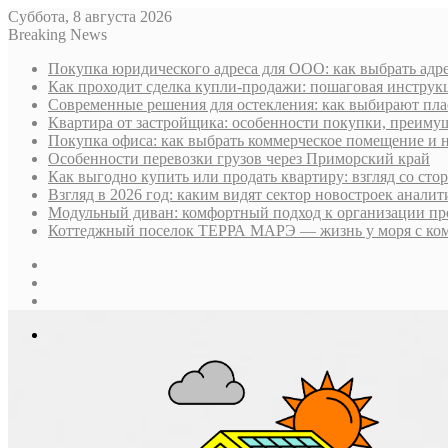
Суббота, 8 августа 2026
Breaking News
Покупка юридического адреса для ООО: как выбрать адре
Как проходит сделка купли-продажи: пошаговая инструк
Современные решения для остекления: как выбирают пла
Квартира от застройщика: особенности покупки, преим
Покупка офиса: как выбрать коммерческое помещение и 
Особенности перевозки грузов через Приморский край
Как выгодно купить или продать квартиру: взгляд со ст
Взгляд в 2026 год: каким видят сектор новостроек анали
Модульный диван: комфортный подход к организации пр
Коттеджный поселок ТЕРРА МАРЭ — жизнь у моря с ком
Sidebar
Случайная
статья
Log
In
Меню