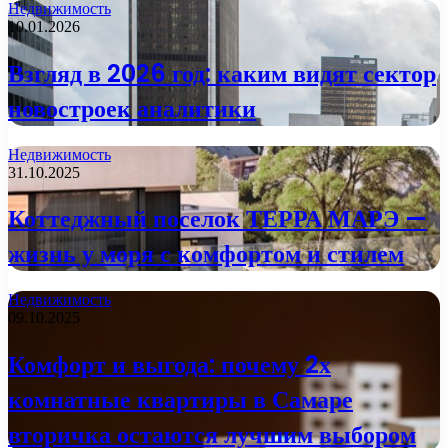
Недвижимость
10.01.2026
Взгляд в 2026 год: каким видят сектор
новостроек аналитики
Недвижимость
31.10.2025
Коттеджный поселок ТЕРРА МАРЭ —
жизнь у моря с комфортом и стилем
Недвижимость
09.10.2025
Комфорт и выгода: почему 2х
комнатные квартиры в Самаре
вторичка остаются лучшим выбором