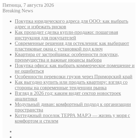
Пятница, 7 августа 2026
Breaking News
Покупка юридического адреса для ООО: как выбрать
адрес и избежать рисков
Как проходит сделка купли-продажи: пошаговая
инструкция для покупателей
Современные решения для остекления: как выбирают
пластиковые окна с установкой под ключ
Квартира от застройщика: особенности покупки,
преимущества и важные нюансы выбора
Покупка офиса: как выбрать коммерческое помещение и
не ошибиться
Особенности перевозки грузов через Приморский край
Как выгодно купить или продать квартиру: взгляд со
стороны на современные тенденции рынка
Взгляд в 2026 год: каким видят сектор новостроек
аналитики
Модульный диван: комфортный подход к организации
пространства
Коттеджный поселок ТЕРРА МАРЭ — жизнь у моря с
комфортом и стилем
Sidebar
Случайная