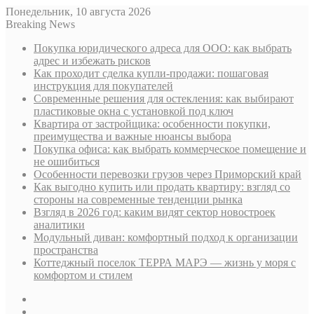
Понедельник, 10 августа 2026
Breaking News
Покупка юридического адреса для ООО: как выбрать
адрес и избежать рисков
Как проходит сделка купли-продажи: пошаговая
инструкция для покупателей
Современные решения для остекления: как выбирают
пластиковые окна с установкой под ключ
Квартира от застройщика: особенности покупки,
преимущества и важные нюансы выбора
Покупка офиса: как выбрать коммерческое помещение и
не ошибиться
Особенности перевозки грузов через Приморский край
Как выгодно купить или продать квартиру: взгляд со
стороны на современные тенденции рынка
Взгляд в 2026 год: каким видят сектор новостроек
аналитики
Модульный диван: комфортный подход к организации
пространства
Коттеджный поселок ТЕРРА МАРЭ — жизнь у моря с
комфортом и стилем
Sidebar
Случайная