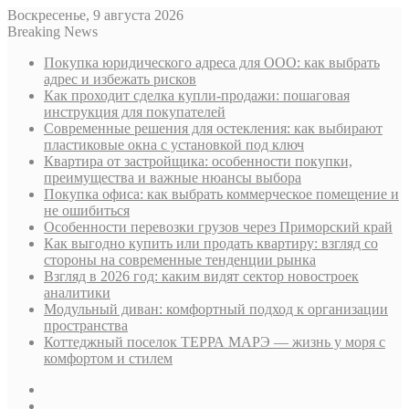
Воскресенье, 9 августа 2026
Breaking News
Покупка юридического адреса для ООО: как выбрать
адрес и избежать рисков
Как проходит сделка купли-продажи: пошаговая
инструкция для покупателей
Современные решения для остекления: как выбирают
пластиковые окна с установкой под ключ
Квартира от застройщика: особенности покупки,
преимущества и важные нюансы выбора
Покупка офиса: как выбрать коммерческое помещение и
не ошибиться
Особенности перевозки грузов через Приморский край
Как выгодно купить или продать квартиру: взгляд со
стороны на современные тенденции рынка
Взгляд в 2026 год: каким видят сектор новостроек
аналитики
Модульный диван: комфортный подход к организации
пространства
Коттеджный поселок ТЕРРА МАРЭ — жизнь у моря с
комфортом и стилем
Sidebar
Случайная