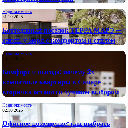
Недвижимость
31.10.2025
Коттеджный поселок ТЕРРА МАРЭ —
жизнь у моря с комфортом и стилем
Недвижимость
09.10.2025
Комфорт и выгода: почему 2х
комнатные квартиры в Самаре
вторичка остаются лучшим выбором
Недвижимость
02.10.2025
Офисное помещение: как выбрать