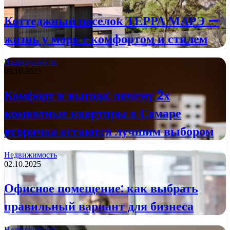
Коттеджный поселок ТЕРРА МАРЭ —
жизнь у моря с комфортом и стилем
Недвижимость
09.10.2025
Комфорт и выгода: почему 2х
комнатные квартиры в Самаре
вторичка остаются лучшим выбором
Недвижимость
02.10.2025
Офисное помещение: как выбрать
правильный вариант для бизнеса
Недвижимость