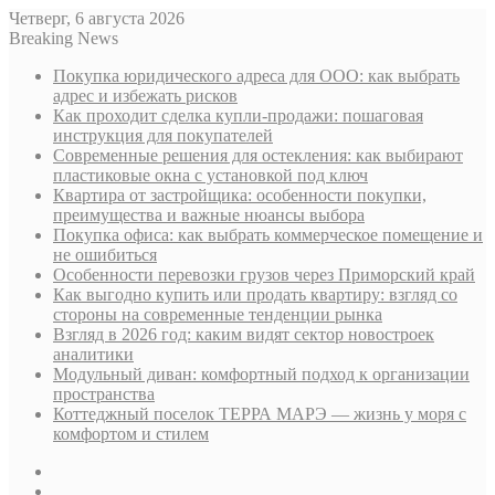
Четверг, 6 августа 2026
Breaking News
Покупка юридического адреса для ООО: как выбрать
адрес и избежать рисков
Как проходит сделка купли-продажи: пошаговая
инструкция для покупателей
Современные решения для остекления: как выбирают
пластиковые окна с установкой под ключ
Квартира от застройщика: особенности покупки,
преимущества и важные нюансы выбора
Покупка офиса: как выбрать коммерческое помещение и
не ошибиться
Особенности перевозки грузов через Приморский край
Как выгодно купить или продать квартиру: взгляд со
стороны на современные тенденции рынка
Взгляд в 2026 год: каким видят сектор новостроек
аналитики
Модульный диван: комфортный подход к организации
пространства
Коттеджный поселок ТЕРРА МАРЭ — жизнь у моря с
комфортом и стилем
Sidebar
Случайная