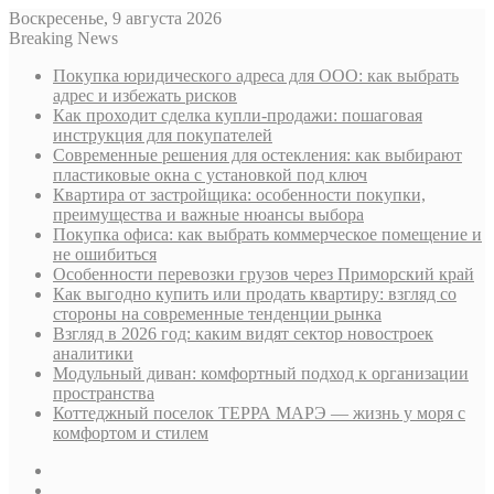
Воскресенье, 9 августа 2026
Breaking News
Покупка юридического адреса для ООО: как выбрать
адрес и избежать рисков
Как проходит сделка купли-продажи: пошаговая
инструкция для покупателей
Современные решения для остекления: как выбирают
пластиковые окна с установкой под ключ
Квартира от застройщика: особенности покупки,
преимущества и важные нюансы выбора
Покупка офиса: как выбрать коммерческое помещение и
не ошибиться
Особенности перевозки грузов через Приморский край
Как выгодно купить или продать квартиру: взгляд со
стороны на современные тенденции рынка
Взгляд в 2026 год: каким видят сектор новостроек
аналитики
Модульный диван: комфортный подход к организации
пространства
Коттеджный поселок ТЕРРА МАРЭ — жизнь у моря с
комфортом и стилем
Sidebar
Случайная