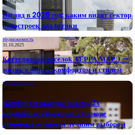
10.01.2026
Взгляд в 2026 год: каким видят сектор
новостроек аналитики
Недвижимость
31.10.2025
Коттеджный поселок ТЕРРА МАРЭ —
жизнь у моря с комфортом и стилем
Недвижимость
09.10.2025
Комфорт и выгода: почему 2х
комнатные квартиры в Самаре
вторичка остаются лучшим выбором