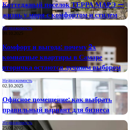
Коттеджный поселок ТЕРРА МАРЭ —
жизнь у моря с комфортом и стилем
Недвижимость
09.10.2025
Комфорт и выгода: почему 2х
комнатные квартиры в Самаре
вторичка остаются лучшим выбором
Недвижимость
02.10.2025
Офисное помещение: как выбрать
правильный вариант для бизнеса
Недвижимость
25.09.2025