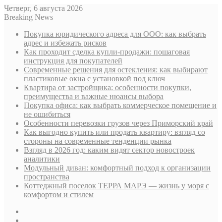
Четверг, 6 августа 2026
Breaking News
Покупка юридического адреса для ООО: как выбрать
адрес и избежать рисков
Как проходит сделка купли-продажи: пошаговая
инструкция для покупателей
Современные решения для остекления: как выбирают
пластиковые окна с установкой под ключ
Квартира от застройщика: особенности покупки,
преимущества и важные нюансы выбора
Покупка офиса: как выбрать коммерческое помещение и
не ошибиться
Особенности перевозки грузов через Приморский край
Как выгодно купить или продать квартиру: взгляд со
стороны на современные тенденции рынка
Взгляд в 2026 год: каким видят сектор новостроек
аналитики
Модульный диван: комфортный подход к организации
пространства
Коттеджный поселок ТЕРРА МАРЭ — жизнь у моря с
комфортом и стилем
Sidebar
Случайная