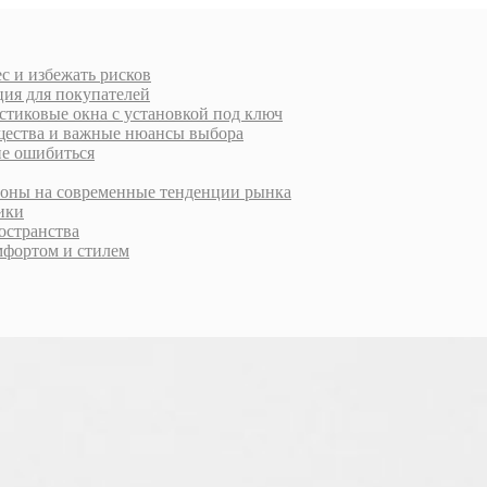
с и избежать рисков
ция для покупателей
стиковые окна с установкой под ключ
ущества и важные нюансы выбора
не ошибиться
ороны на современные тенденции рынка
тики
остранства
фортом и стилем