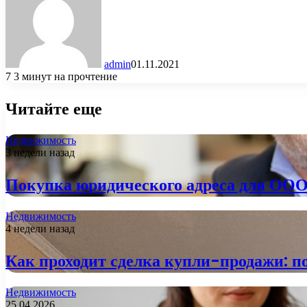
admin
01.11.2021
7
3 минут на прочтение
Читайте еще
Недвижимость
3 недели назад
Покупка юридического адреса для ООО:
Недвижимость
4 недели назад
Как проходит сделка купли-продажи: п
Недвижимость
25.04.2026