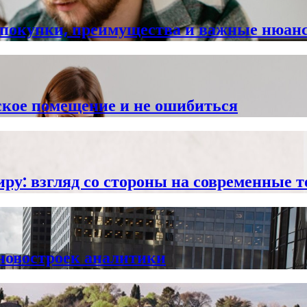
и покупки, преимущества и важные нюан
ское помещение и не ошибиться
иру: взгляд со стороны на современные 
 новостроек аналитики