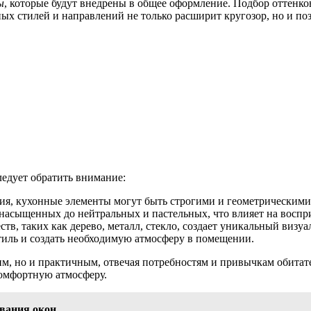
ы
, которые будут внедрены в общее оформление. Подбор оттенков
х стилей и направлений не только расширит кругозор, но и по
ледует обратить внимание:
ия, кухонные элементы могут быть строгими и геометрическим
 насыщенных до нейтральных и пастельных, что влияет на воспр
в, таких как дерево, металл, стекло, создает уникальный визу
тиль и создать необходимую атмосферу в помещении.
ким, но и практичным, отвечая потребностям и привычкам обита
комфортную атмосферу.
вания окон