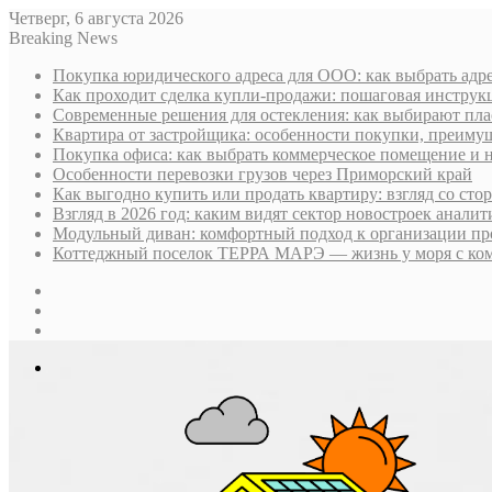
Четверг, 6 августа 2026
Breaking News
Покупка юридического адреса для ООО: как выбрать адре
Как проходит сделка купли-продажи: пошаговая инструк
Современные решения для остекления: как выбирают пла
Квартира от застройщика: особенности покупки, преим
Покупка офиса: как выбрать коммерческое помещение и 
Особенности перевозки грузов через Приморский край
Как выгодно купить или продать квартиру: взгляд со ст
Взгляд в 2026 год: каким видят сектор новостроек анали
Модульный диван: комфортный подход к организации пр
Коттеджный поселок ТЕРРА МАРЭ — жизнь у моря с ком
Sidebar
Случайная
статья
Log
In
Меню