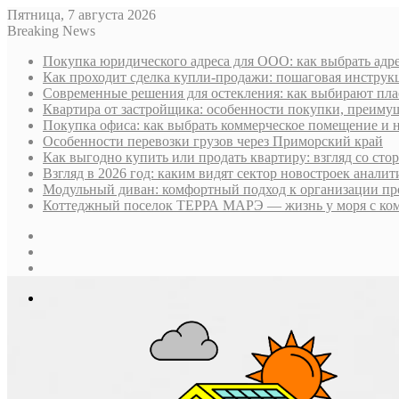
Пятница, 7 августа 2026
Breaking News
Покупка юридического адреса для ООО: как выбрать адре
Как проходит сделка купли-продажи: пошаговая инструк
Современные решения для остекления: как выбирают пла
Квартира от застройщика: особенности покупки, преим
Покупка офиса: как выбрать коммерческое помещение и 
Особенности перевозки грузов через Приморский край
Как выгодно купить или продать квартиру: взгляд со ст
Взгляд в 2026 год: каким видят сектор новостроек анали
Модульный диван: комфортный подход к организации пр
Коттеджный поселок ТЕРРА МАРЭ — жизнь у моря с ком
Sidebar
Случайная
статья
Log
In
Меню