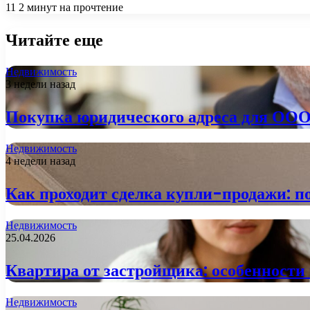
11
2 минут на прочтение
Читайте еще
Недвижимость
3 недели назад
Покупка юридического адреса для ООО:
Недвижимость
4 недели назад
Как проходит сделка купли-продажи: п
Недвижимость
25.04.2026
Квартира от застройщика: особенност
Недвижимость