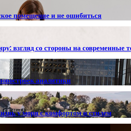
ское помещение и не ошибиться
иру: взгляд со стороны на современные 
 новостроек аналитики
знь у моря с комфортом и стилем