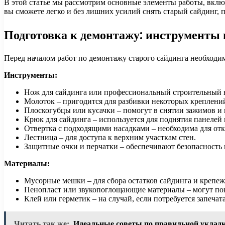
В этой статье мы рассмотрим основные элементы работы, вклю
вы сможете легко и без лишних усилий снять старый сайдинг, 
Подготовка к демонтажу: инструменты
Перед началом работ по демонтажу старого сайдинга необходи
Инструменты:
Нож для сайдинга или профессиональный строительный н
Молоток – пригодится для разбивки некоторых креплени
Плоскогубцы или кусачки – помогут в снятии зажимов и
Крюк для сайдинга – используется для поднятия панелей 
Отвертка с подходящими насадками – необходима для от
Лестница – для доступа к верхним участкам стен.
Защитные очки и перчатки – обеспечивают безопасность 
Материалы:
Мусорные мешки – для сбора остатков сайдинга и крепе
Пенопласт или звукопоглощающие материалы – могут пона
Клей или герметик – на случай, если потребуется запеча
Читать так же:
Идеальные советы по правильной уклад