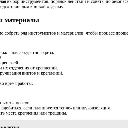
чая выбор инструментов, порядок действий и советы по безопа
подготовив дом к новой отделке.
 и материалы
мо собрать ряд инструментов и материалов, чтобы процесс проше
ож – для аккуратного реза.
й.
 крепежей.
и их отделения от креплений.
кручивания винтов и креплений.
во время работы.
жных элементов.
добиться, если планируется тепло- или звукоизоляция.
тать места крепления или трещины.
ке плитки