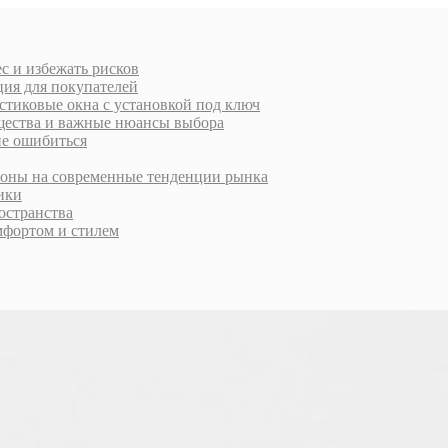
с и избежать рисков
ция для покупателей
стиковые окна с установкой под ключ
ущества и важные нюансы выбора
не ошибиться
ороны на современные тенденции рынка
тики
остранства
фортом и стилем