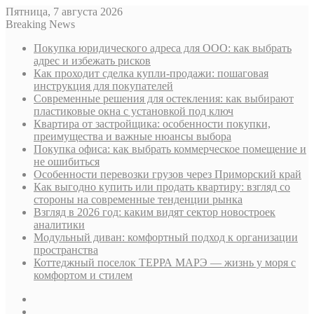
Пятница, 7 августа 2026
Breaking News
Покупка юридического адреса для ООО: как выбрать
адрес и избежать рисков
Как проходит сделка купли-продажи: пошаговая
инструкция для покупателей
Современные решения для остекления: как выбирают
пластиковые окна с установкой под ключ
Квартира от застройщика: особенности покупки,
преимущества и важные нюансы выбора
Покупка офиса: как выбрать коммерческое помещение и
не ошибиться
Особенности перевозки грузов через Приморский край
Как выгодно купить или продать квартиру: взгляд со
стороны на современные тенденции рынка
Взгляд в 2026 год: каким видят сектор новостроек
аналитики
Модульный диван: комфортный подход к организации
пространства
Коттеджный поселок ТЕРРА МАРЭ — жизнь у моря с
комфортом и стилем
Sidebar
Случайная