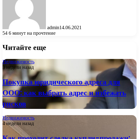
admin
14.06.2021
54
6 минут на прочтение
Читайте еще
Недвижимость
3 недели назад
Покупка юридического адреса для
ООО: как выбрать адрес и избежать
рисков
Недвижимость
4 недели назад
Как проходит сделка купли-продажи: