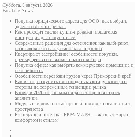
Суббота, 8 августа 2026
Breaking News
Покупка юридического адреса для ООО: как выбрать
адрес и избежать рисков
Как проходит сделка купли-продажи: пошаговая
инструкция для покупателей
Современные решения для остекления: как выбирают
пластиковые окна с установкой под ключ
Квартира от застройщика: особенности покупки,
преимущества и важные нюансы выбора
Покупка офиса: как выбрать коммерческое помещение и
не ошибиться
Особенности перевозки грузов через Приморский край
Как выгодно купить или продать квартиру: взгляд со
стороны на современные тенденции рынка
Взгляд в 2026 год: каким видят сектор новостроек
аналитики
Модульный диван: комфортный подход к организации
пространства
Коттеджный поселок ТЕРРА МАРЭ — жизнь у моря с
комфортом и стилем
Sidebar
Случайная