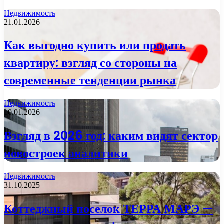
Недвижимость
21.01.2026
Как выгодно купить или продать
квартиру: взгляд со стороны на
современные тенденции рынка
Недвижимость
10.01.2026
Взгляд в 2026 год: каким видят сектор
новостроек аналитики
Недвижимость
31.10.2025
Коттеджный поселок ТЕРРА МАРЭ —