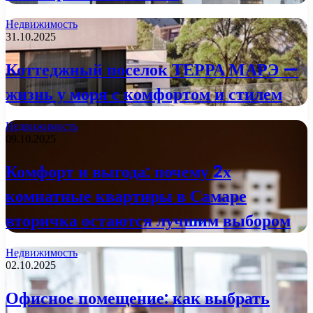
Недвижимость
31.10.2025
Коттеджный поселок ТЕРРА МАРЭ —
жизнь у моря с комфортом и стилем
Недвижимость
09.10.2025
Комфорт и выгода: почему 2х
комнатные квартиры в Самаре
вторичка остаются лучшим выбором
Недвижимость
02.10.2025
Офисное помещение: как выбрать