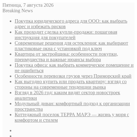
Пятница, 7 августа 2026
Breaking News
Покупка юридического адреса для ООО: как выбрать
адрес и избежать рисков
Как проходит сделка купли-продажи: пошаговая
инструкция для покупателей
Современные решения для остекления: как выбирают
пластиковые окна с установкой под ключ
Квартира от застройщика: особенности покупки,
преимущества и важные нюансы выбора
Покупка офиса: как выбрать коммерческое помещение и
не ошибиться
Особенности перевозки грузов через Приморский край
Как выгодно купить или продать квартиру: взгляд со
стороны на современные тенденции рынка
Взгляд в 2026 год: каким видят сектор новостроек
аналитики
Модульный диван: комфортный подход к организации
пространства
Коттеджный поселок ТЕРРА МАРЭ — жизнь у моря с
комфортом и стилем
Sidebar
Случайная