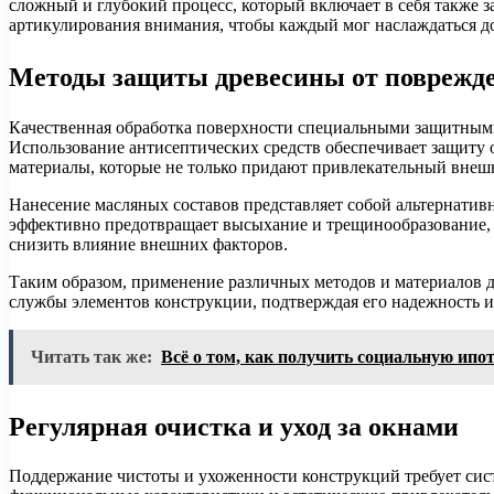
сложный и глубокий процесс, который включает в себя также 
артикулирования внимания, чтобы каждый мог наслаждаться д
Методы защиты древесины от поврежд
Качественная обработка поверхности специальными защитными
Использование антисептических средств обеспечивает защиту о
материалы, которые не только придают привлекательный внеш
Нанесение масляных составов представляет собой альтернатив
эффективно предотвращает высыхание и трещинообразование, 
снизить влияние внешних факторов.
Таким образом, применение различных методов и материалов д
службы элементов конструкции, подтверждая его надежность 
Читать так же:
Всё о том, как получить социальную ипот
Регулярная очистка и уход за окнами
Поддержание чистоты и ухоженности конструкций требует систе