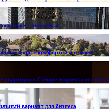
 новостроек аналитики
знь у моря с комфортом и стилем
ые квартиры в Самаре вторичка остают
ильный вариант для бизнеса