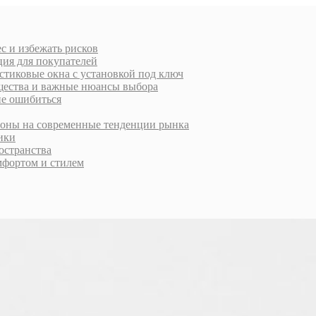
с и избежать рисков
ция для покупателей
стиковые окна с установкой под ключ
ущества и важные нюансы выбора
не ошибиться
ороны на современные тенденции рынка
тики
остранства
фортом и стилем