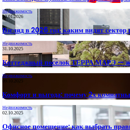
Недвижимость
10.01.2026
Взгляд в 2026 год: каким видят сектор
Недвижимость
31.10.2025
Коттеджный поселок ТЕРРА МАРЭ — жи
Недвижимость
09.10.2025
Комфорт и выгода: почему 2х комнатн
Недвижимость
02.10.2025
Офисное помещение: как выбрать прав