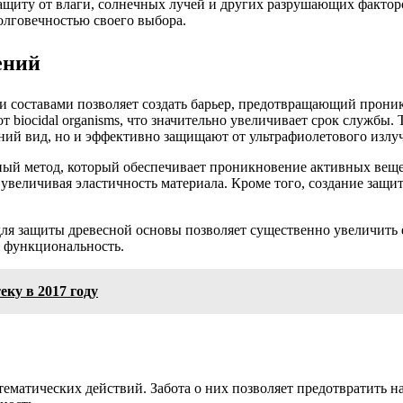
защиту от влаги, солнечных лучей и других разрушающих факто
олговечностью своего выбора.
ений
 составами позволяет создать барьер, предотвращающий прони
т biocidal organisms, что значительно увеличивает срок службы
ний вид, но и эффективно защищают от ультрафиолетового излу
ный метод, который обеспечивает проникновение активных вещес
увеличивая эластичность материала. Кроме того, создание защ
ля защиты древесной основы позволяет существенно увеличить 
и функциональность.
еку в 2017 году
матических действий. Забота о них позволяет предотвратить на