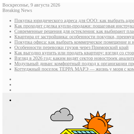
Воскресенье, 9 августа 2026
Breaking News
Покупка юридического адреса для ООО: как выбрать адре
Как проходит сделка купли-продажи: пошаговая инструк
Современные решения для остекления: как выбирают пла
Квартира от застройщика: особенности покупки, преим
Покупка офиса: как выбрать коммерческое помещение и 
Особенности перевозки грузов через Приморский край
Как выгодно купить или продать квартиру: взгляд со ст
Взгляд в 2026 год: каким видят сектор новостроек анали
Модульный диван: комфортный подход к организации пр
Коттеджный поселок ТЕРРА МАРЭ — жизнь у моря с ком
Sidebar
Случайная
статья
Log
In
Меню