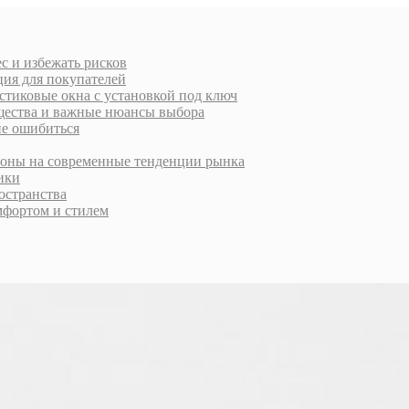
с и избежать рисков
ция для покупателей
стиковые окна с установкой под ключ
ущества и важные нюансы выбора
не ошибиться
ороны на современные тенденции рынка
тики
остранства
фортом и стилем