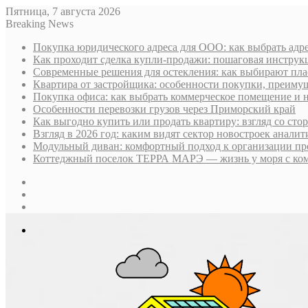
Пятница, 7 августа 2026
Breaking News
Покупка юридического адреса для ООО: как выбрать адре
Как проходит сделка купли-продажи: пошаговая инструк
Современные решения для остекления: как выбирают пла
Квартира от застройщика: особенности покупки, преим
Покупка офиса: как выбрать коммерческое помещение и 
Особенности перевозки грузов через Приморский край
Как выгодно купить или продать квартиру: взгляд со ст
Взгляд в 2026 год: каким видят сектор новостроек анали
Модульный диван: комфортный подход к организации пр
Коттеджный поселок ТЕРРА МАРЭ — жизнь у моря с ком
Sidebar
Случайная
статья
Log
In
Меню