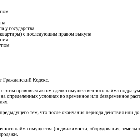
упом
упа
а у государства
 квартиры) с последующим правом выкупа
ения
упом
т Гражданский Кодекс.
ии с этим правовым актом сделка имущественного найма подразум
ь на определенных условиях во временное или безвременное расп
иях.
редыдущего тем, что после окончания периода действия или до 
чного найма имущества (недвижимости, оборудования, земельны
продажи.